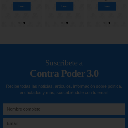
Leer
Leer
Leer
Leer
Leer
Leer
Leer
Leer
Suscríbete a
Contra Poder 3.0
Recibe todas las noticias, artículos, información sobre política,
enchufados y más, suscribiéndote con tu email.