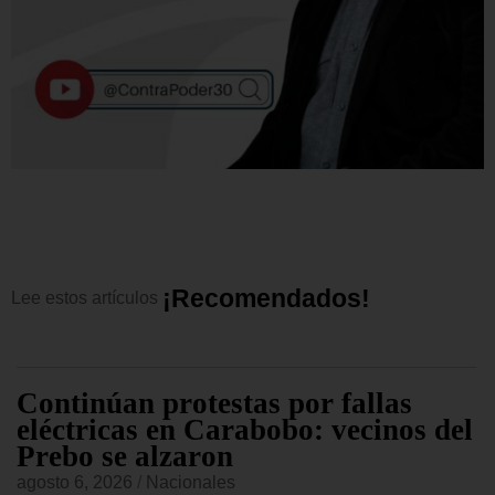
¡
R
e
c
o
m
e
n
d
a
d
o
s
!
Lee
estos
artículos
Continúan protestas por fallas
eléctricas en Carabobo: vecinos del
Prebo se alzaron
agosto 6, 2026
/
Nacionales