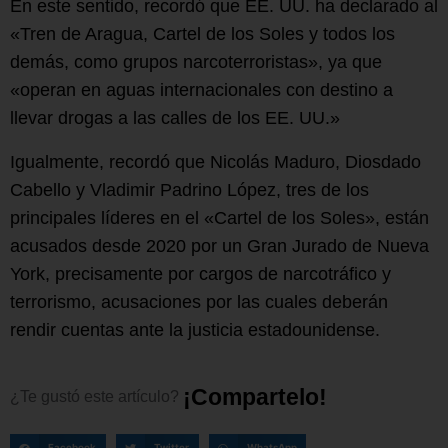
En este sentido, recordó que EE. UU. ha declarado al
«Tren de Aragua, Cartel de los Soles y todos los
demás, como grupos narcoterroristas», ya que
«operan en aguas internacionales con destino a
llevar drogas a las calles de los EE. UU.»
Igualmente, recordó que Nicolás Maduro, Diosdado
Cabello y Vladimir Padrino López, tres de los
principales líderes en el «Cartel de los Soles», están
acusados desde 2020 por un Gran Jurado de Nueva
York, precisamente por cargos de narcotráfico y
terrorismo, acusaciones por las cuales deberán
rendir cuentas ante la justicia estadounidense.
¡
C
o
m
p
a
r
t
e
l
o
!
¿Te
gustó
este
artículo?
Facebook
Twitter
WhatsApp