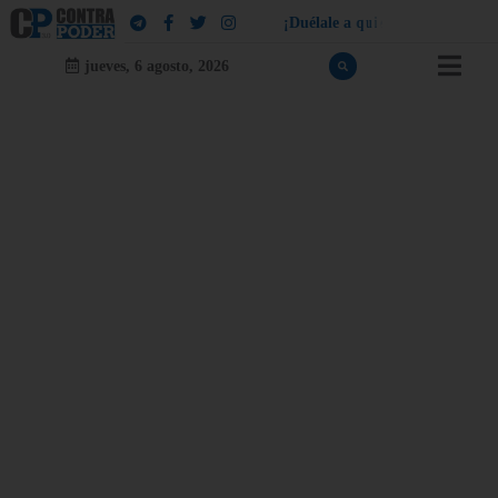
¡
D
u
é
l
a
l
e
a
q
u
i
e
n
l
e
d
u
e
l
a
!
jueves, 6 agosto, 2026