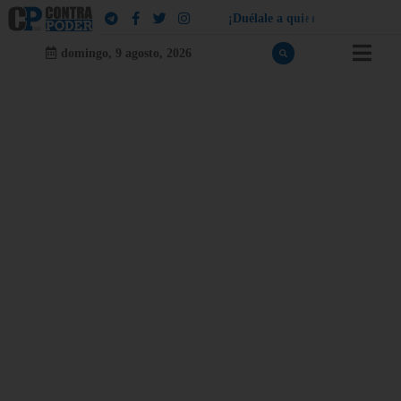
¡
D
u
é
l
a
l
e
a
q
u
i
e
n
l
e
d
u
e
l
a
!
domingo, 9 agosto, 2026