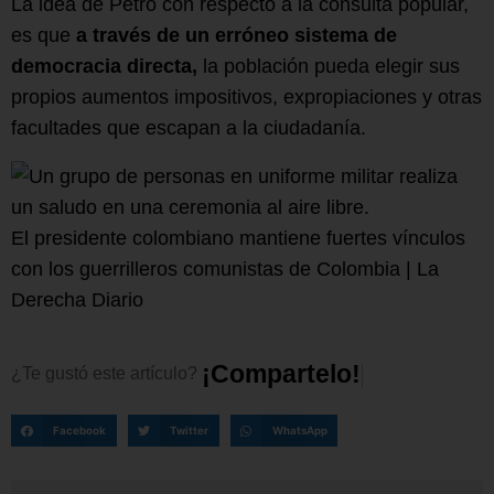
La idea de Petro con respecto a la consulta popular,
es que
a través de un erróneo sistema de
democracia directa,
la población pueda elegir sus
propios aumentos impositivos, expropiaciones y otras
facultades que escapan a la ciudadanía.
El presidente colombiano mantiene fuertes vínculos
con los guerrilleros comunistas de Colombia | La
Derecha Diario
¡
C
o
m
p
a
r
t
e
l
o
!
¿Te
gustó
este
artículo?
Facebook
Twitter
WhatsApp