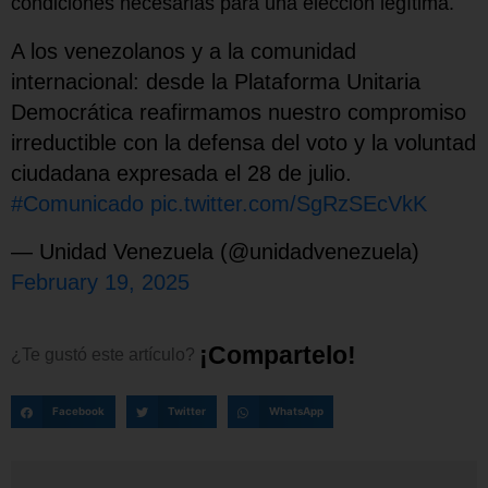
condiciones necesarias para una elección legítima.
A los venezolanos y a la comunidad
internacional: desde la Plataforma Unitaria
Democrática reafirmamos nuestro compromiso
irreductible con la defensa del voto y la voluntad
ciudadana expresada el 28 de julio.
#Comunicado
pic.twitter.com/SgRzSEcVkK
— Unidad Venezuela (@unidadvenezuela)
February 19, 2025
¡
C
o
m
p
a
r
t
e
l
o
!
¿Te
gustó
este
artículo?
Facebook
Twitter
WhatsApp