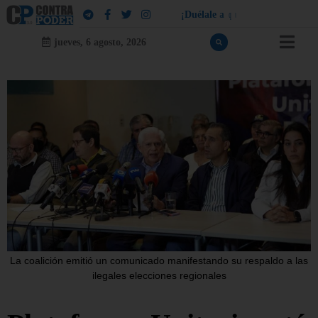
¡
D
u
é
l
a
l
e
a
q
u
i
e
n
l
e
d
u
e
l
a
!
jueves, 6 agosto, 2026
La coalición emitió un comunicado manifestando su respaldo a las
ilegales elecciones regionales