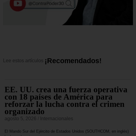
¡
R
e
c
o
m
e
n
d
a
d
o
s
!
Lee
estos
artículos
EE. UU. crea una fuerza operativa
con 18 países de América para
reforzar la lucha contra el crimen
organizado
agosto 5, 2026
/
Internacionales
El Mando Sur del Ejército de Estados Unidos (SOUTHCOM, en inglés)