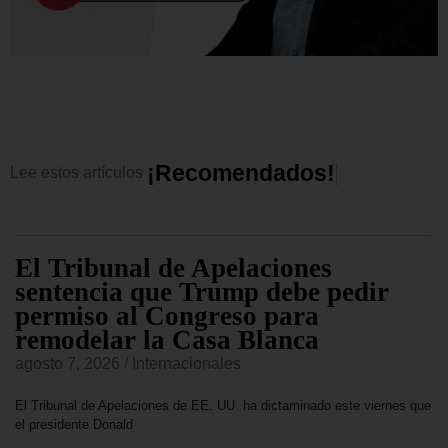
¡
R
e
c
o
m
e
n
d
a
d
o
s
!
Lee
estos
artículos
El Tribunal de Apelaciones
sentencia que Trump debe pedir
permiso al Congreso para
remodelar la Casa Blanca
agosto 7, 2026
/
Internacionales
El Tribunal de Apelaciones de EE. UU. ha dictaminado este viernes que
el presidente Donald