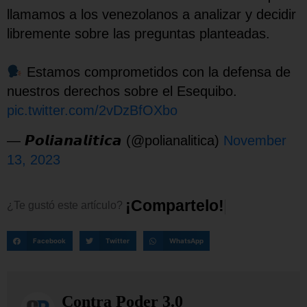
llamamos a los venezolanos a analizar y decidir
libremente sobre las preguntas planteadas.
Estamos comprometidos con la defensa de
nuestros derechos sobre el Esequibo.
pic.twitter.com/2vDzBfOXbo
— 𝙋𝙤𝙡𝙞𝙖𝙣𝙖𝙡𝙞𝙩𝙞𝙘𝙖 (@polianalitica)
November
13, 2023
¡
C
o
m
p
a
r
t
e
l
o
!
¿Te
gustó
este
artículo?
Facebook
Twitter
WhatsApp
Contra Poder 3.0