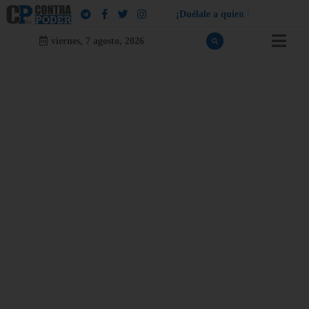
¡
D
u
é
l
a
l
e
a
q
u
i
e
n
l
e
d
u
e
l
a
!
viernes, 7 agosto, 2026