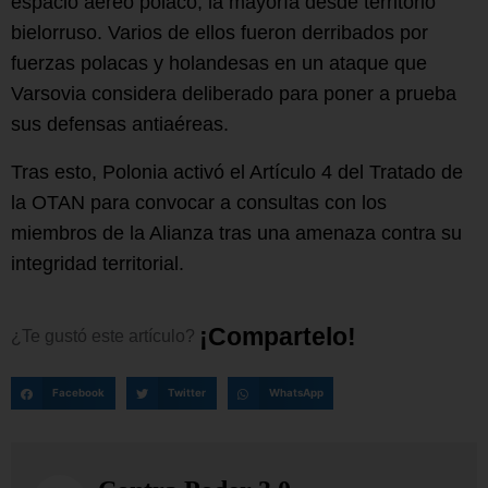
espacio aéreo polaco, la mayoría desde territorio
bielorruso. Varios de ellos fueron derribados por
fuerzas polacas y holandesas en un ataque que
Varsovia considera deliberado para poner a prueba
sus defensas antiaéreas.
Tras esto, Polonia activó el Artículo 4 del Tratado de
la OTAN para convocar a consultas con los
miembros de la Alianza tras una amenaza contra su
integridad territorial.
¡
C
o
m
p
a
r
t
e
l
o
!
¿Te
gustó
este
artículo?
Facebook
Twitter
WhatsApp