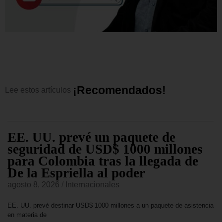
¡
R
e
c
o
m
e
n
d
a
d
o
s
!
Lee
estos
artículos
EE. UU. prevé un paquete de
seguridad de USD$ 1000 millones
para Colombia tras la llegada de
De la Espriella al poder
agosto 8, 2026
/
Internacionales
EE. UU. prevé destinar USD$ 1000 millones a un paquete de asistencia
en materia de