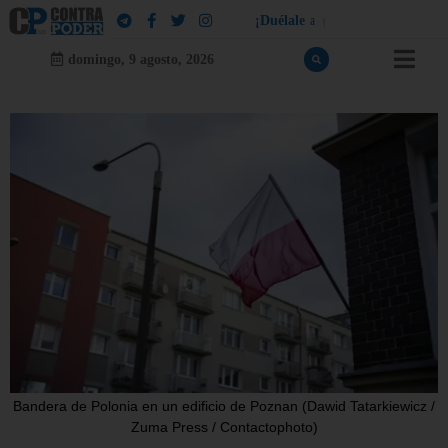
¡
D
u
é
l
a
l
e
a
q
u
i
e
n
l
e
d
u
e
l
a
!
domingo, 9 agosto, 2026
Bandera de Polonia en un edificio de Poznan (Dawid Tatarkiewicz /
Zuma Press / Contactophoto)