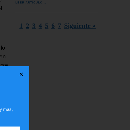
LEER ARTÍCULO...
l
1
2
3
4
5
6
7
Siguiente »
 lo
 en
arse
 y más,