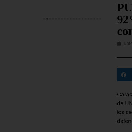
PU
92
con
juni
Carac
de UN
los c
defen