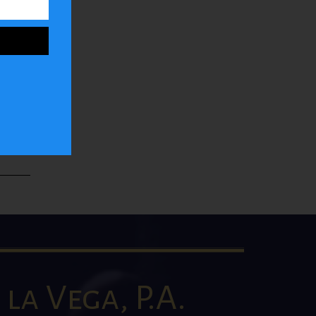
ar
la
la Vega, P.A.