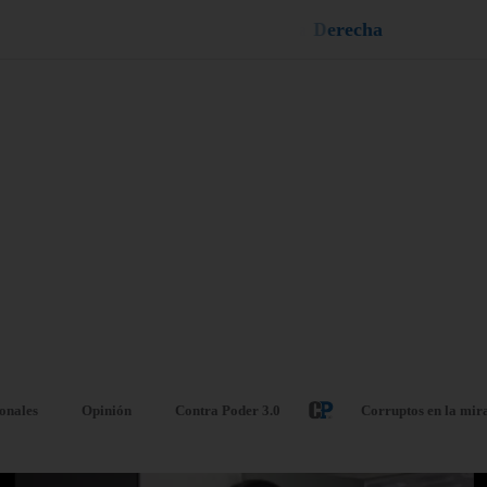
e
u
i
q
a
¡
D
u
é
l
a
l
e
ionales
Opinión
Contra Poder 3.0
Corruptos en la mir