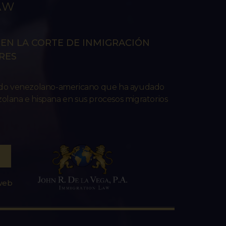
AW
EN LA CORTE DE INMIGRACIÓN
RES
ado venezolano-americano que ha ayudado
lana e hispana en sus procesos migratorios
 web