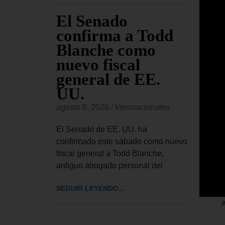
e
El Senado
EE
ia que
confirma a Todd
pa
e
Blanche como
se
dre se
nuevo fiscal
US
o «a
general de EE.
mi
 más
UU.
Co
ll
agosto 8, 2026
/
Internacionales
Es
onales
El Senado de EE. UU. ha
agost
confirmado este sábado como nuevo
 padece el
fiscal general a Todd Blanche,
 Joe Biden,
EE. U
antiguo abogado personal del
huesos «y
millo
en ma
SEGUIR LEYENDO...
recie
A
SEGUI