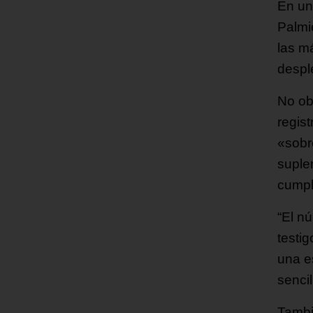
En un
Palmi
las m
despl
No ob
regis
«sobr
suple
cumpl
“El n
testi
una e
senci
Tambi