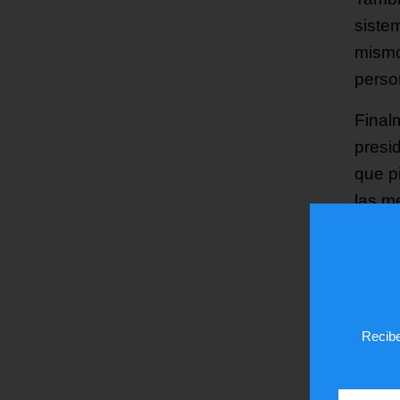
sistem
mismo
perso
Final
presi
que p
las m
para 
¿Te
Recibe