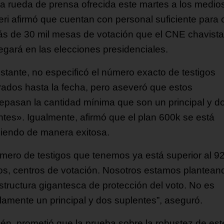
a rueda de prensa ofrecida este martes a los medio
eri afirmó que cuentan con personal suficiente para c
ás de 30 mil mesas de votación que el CNE chavista
egará en las elecciones presidenciales.
stante, no especificó el número exacto de testigos
trados hasta la fecha, pero aseveró que estos
epasan la cantidad mínima que son un principal y d
ntes». Igualmente, afirmó que el plan 600k se está
iendo de manera exitosa.
úmero de testigos que tenemos ya está superior al 9
gos, centros de votación. Nosotros estamos plantean
structura gigantesca de protección del voto. No es
llamente un principal y dos suplentes”, aseguró.
én, prometió que la prueba sobre la robustez de est