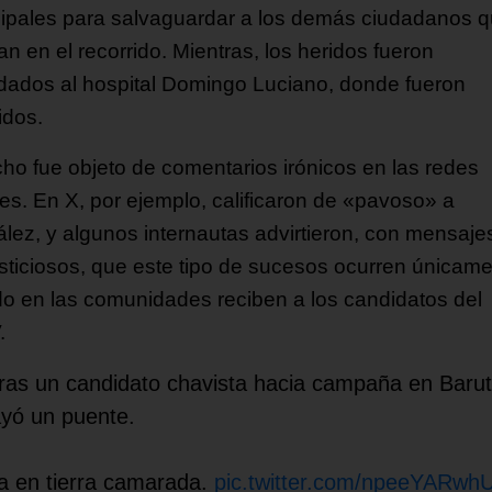
ipales para salvaguardar a los demás ciudadanos 
n en el recorrido. Mientras, los heridos fueron
adados al hospital Domingo Luciano, donde fueron
idos.
cho fue objeto de comentarios irónicos en las redes
les. En X, por ejemplo, calificaron de «pavoso» a
lez, y algunos internautas advirtieron, con mensaje
sticiosos, que este tipo de sucesos ocurren únicam
o en las comunidades reciben a los candidatos del
.
ras un candidato chavista hacia campaña en Baru
ayó un puente.
la en tierra camarada.
pic.twitter.com/npeeYARwh