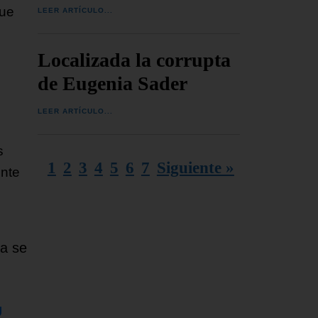
que
LEER ARTÍCULO...
Localizada la corrupta
de Eugenia Sader
LEER ARTÍCULO...
s
1
2
3
4
5
6
7
Siguiente »
ente
ta se
U