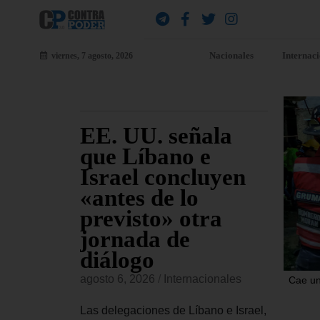
Nacionales
Internac
viernes, 7 agosto, 2026
udia
EE. UU. señala
EE
a
que Líbano e
al
nal a
Israel concluyen
De
a
«antes de lo
di
ta
previsto» otra
Cu
jornada de
si
onales
diálogo
vi
confirmado
in
agosto 6, 2026
/
Internacionales
Cae un
conceder
agost
ional a
Las delegaciones de Líbano e Israel,