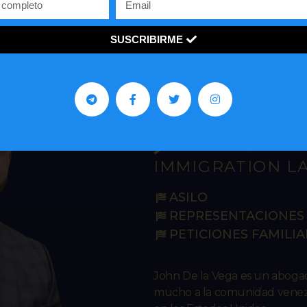
SUSCRIBIRME
John R. De 
IMMIGRATION L
ASILO
REPRESENTACIONES 
PETICIONES FAMILIA
John De la Vega es un abog
mucho a la comunidad venezo