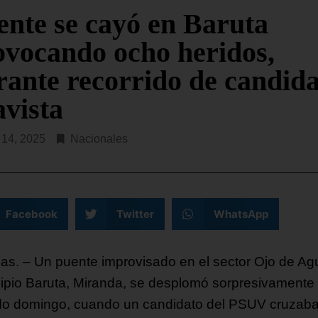
«organización terrorista» a
partamento del Tesoro de EE.
ente se cayó en Baruta
Chone Killers, fundada en
a anunciado este jueves la
hace seis años al escindirs
ovocando ocho heridos,
ición de sanciones contra
 empresas y ocho
rante recorrido de candid
SEGUIR LEYENDO...
R LEYENDO...
avista
o 14, 2025
Nacionales
Facebook
Twitter
WhatsApp
as. – Un puente improvisado en el sector Ojo de Ag
ipio Baruta, Miranda, se desplomó sorpresivamente
o domingo, cuando un candidato del PSUV cruzaba