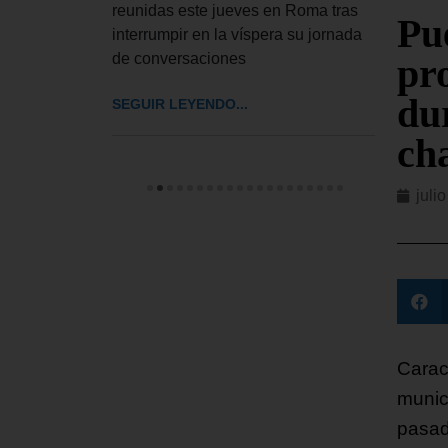
 a
reunidas este jueves en Roma tras
El De
Pu
interrumpir en la víspera su jornada
UU. h
de conversaciones
pr
impos
cinco
du
SEGUIR LEYENDO...
SEGUI
ch
juli
Carac
munic
pasad