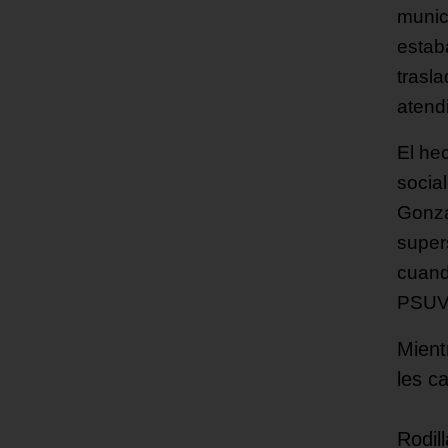
munic
estaba
trasl
atend
El he
socia
Gonzá
super
cuand
PSUV
Mient
les c
Rodil