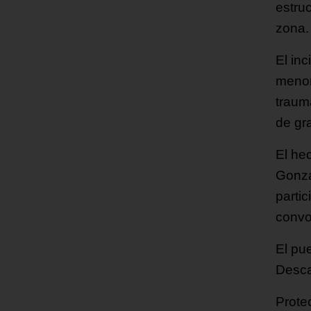
estru
zona.
El in
menor
traum
de gr
El he
Gonzá
parti
convo
El pu
Desca
Protec