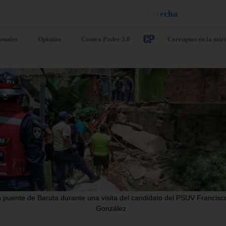
n
e
u
i
q
¡
D
u
é
l
a
l
e
a
ionales
Opinión
Contra Poder 3.0
Corruptos en la mir
. UU. sanciona
Argentina de
 ministro de
como
fensa de la
organización
ctadura de
terrorista a l
ba y a otras
banda
ete personas
ecuatoriana
nculadas a su
Chone Killer
dustria militar
agosto 6, 2026
/
Internacio
 puente de Baruta durante una visita del candidato del PSUV Francisc
González
o 6, 2026
/
Internacionales
Argentina ha declarado est