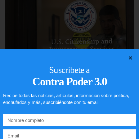
Suscríbete a
Contra Poder 3.0
Comunistas no son bienvenidos en
EE.UU.
Recibe todas las noticias, artículos, información sobre política,
enchufados y más, suscribiéndote con tu email.
LEER ARTÍCULO...