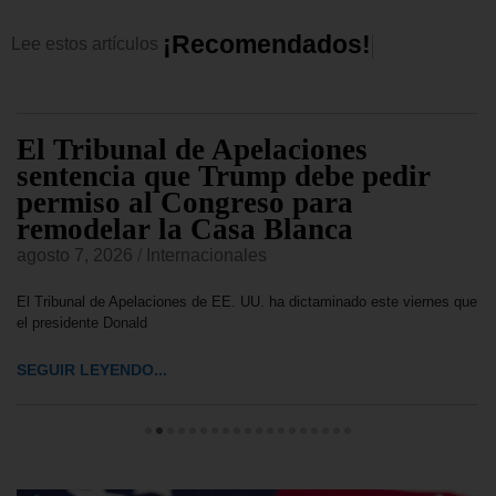
¡
R
e
c
o
m
e
n
d
a
d
o
s
!
Lee
estos
artículos
El Tribunal de Apelaciones
sentencia que Trump debe pedir
permiso al Congreso para
remodelar la Casa Blanca
agosto 7, 2026
/
Internacionales
El Tribunal de Apelaciones de EE. UU. ha dictaminado este viernes que
el presidente Donald
SEGUIR LEYENDO...