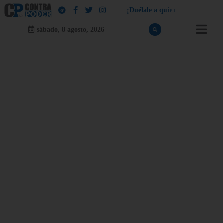
¡
D
u
é
l
a
l
e
a
q
u
i
e
n
l
e
d
u
e
l
a
!
sábado, 8 agosto, 2026