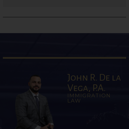
John R. De la
Vega, P.A.
IMMIGRATION
LAW