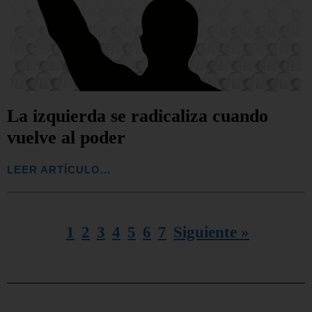
La izquierda se radicaliza cuando
vuelve al poder
LEER ARTÍCULO...
1
2
3
4
5
6
7
Siguiente »