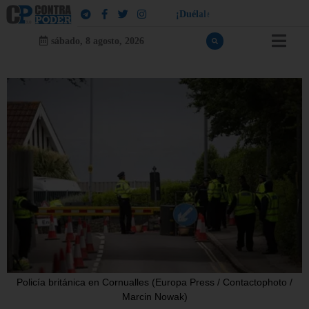
!
¡
D
u
é
l
a
l
e
a
q
u
i
e
n
l
e
d
u
e
l
a
sábado, 8 agosto, 2026
Policía británica en Cornualles (Europa Press / Contactophoto /
Marcin Nowak)