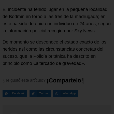
El incidente ha tenido lugar en la pequeña localidad
de Bodmin en torno a las tres de la madrugada; en
este ha sido detenido un individuo de 24 años, según
la información policial recogida por Sky News.
De momento se desconoce el estado exacto de los
heridos así como las circunstancias concretas del
suceso, que la Policía británica ha descrito en
principio como «altercado de gravedad».
¡
C
o
m
p
a
r
t
e
l
o
!
¿Te
gustó
este
artículo?
Facebook
Twitter
WhatsApp