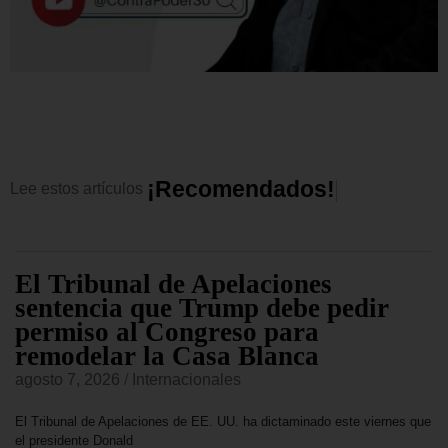
¡
R
e
c
o
m
e
n
d
a
d
o
s
!
Lee
estos
artículos
El Tribunal de Apelaciones
sentencia que Trump debe pedir
permiso al Congreso para
remodelar la Casa Blanca
agosto 7, 2026
/
Internacionales
El Tribunal de Apelaciones de EE. UU. ha dictaminado este viernes que
el presidente Donald