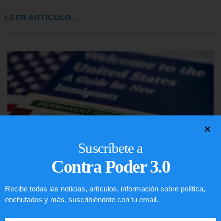
LEER ARTÍCULO...
Suscríbete a
Contra Poder 3.0
Recibe todas las noticias, artículos, información sobre política,
Preguntas frecuentes sobre la visa
enchufados y más, suscribiéndote con tu email.
EE.UU. 2020