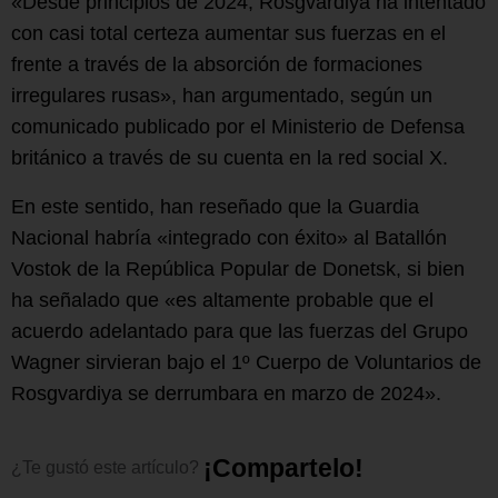
«Desde principios de 2024, Rosgvardiya ha intentado
con casi total certeza aumentar sus fuerzas en el
frente a través de la absorción de formaciones
irregulares rusas», han argumentado, según un
comunicado publicado por el Ministerio de Defensa
británico a través de su cuenta en la red social X.
En este sentido, han reseñado que la Guardia
Nacional habría «integrado con éxito» al Batallón
Vostok de la República Popular de Donetsk, si bien
ha señalado que «es altamente probable que el
acuerdo adelantado para que las fuerzas del Grupo
Wagner sirvieran bajo el 1º Cuerpo de Voluntarios de
Rosgvardiya se derrumbara en marzo de 2024».
¡
C
o
m
p
a
r
t
e
l
o
!
¿Te
gustó
este
artículo?