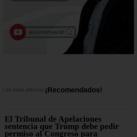
¡
R
e
c
o
m
e
n
d
a
d
o
s
!
Lee
estos
artículos
El Tribunal de Apelaciones
sentencia que Trump debe pedir
permiso al Congreso para