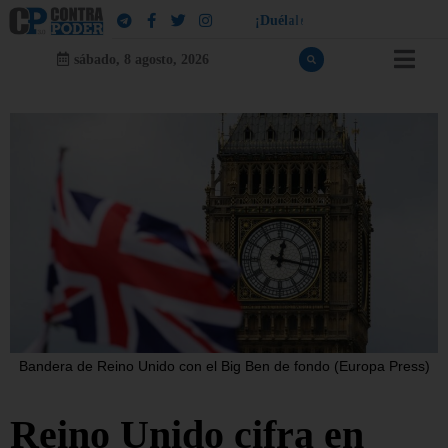
!
a
¡
D
u
é
l
a
l
e
a
q
u
i
e
n
l
e
d
u
e
l
sábado, 8 agosto, 2026
Bandera de Reino Unido con el Big Ben de fondo (Europa Press)
Reino Unido cifra en