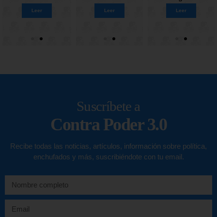
Leer
Leer
Leer
Leer
Leer
Leer
Leer
Leer
Suscríbete a
Contra Poder 3.0
Recibe todas las noticias, artículos, información sobre política,
enchufados y más, suscribiéndote con tu email.