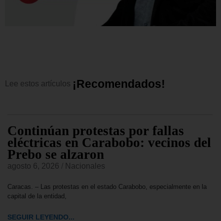
¡
R
e
c
o
m
e
n
d
a
d
o
s
!
Lee
estos
artículos
Continúan protestas por fallas
eléctricas en Carabobo: vecinos del
Prebo se alzaron
agosto 6, 2026
/
Nacionales
Caracas. – Las protestas en el estado Carabobo, especialmente en la
capital de la entidad,
SEGUIR LEYENDO...