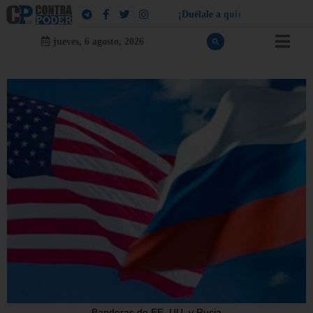
¡
D
u
é
l
a
l
e
a
q
u
i
e
n
l
e
d
u
e
l
a
!
jueves, 6 agosto, 2026
Banderas de EE. UU. y Rusia