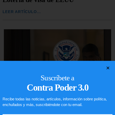
LEER ARTÍCULO...
Suscríbete a
Contra Poder 3.0
Recibe todas las noticias, artículos, información sobre política,
Comunistas no son bienvenidos en
enchufados y más, suscribiéndote con tu email.
EE.UU.