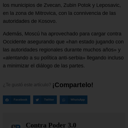
los municipios de Zvecan, Zubin Potok y Leposavic,
en la zona de Mitrovica, con la connivencia de las
autoridades de Kosovo.
Además, Moscú ha aprovechado para cargar contra
Occidente asegurando que «han estado jugando con
las autoridades regionales durante muchos años» y
«alentando a su política anti-serbia» llegando incluso
a minimizar el diálogo de las partes.
¡
C
o
m
p
a
r
t
e
l
o
!
¿Te
gustó
este
artículo?
Facebook
Twitter
WhatsApp
Contra Poder 3.0