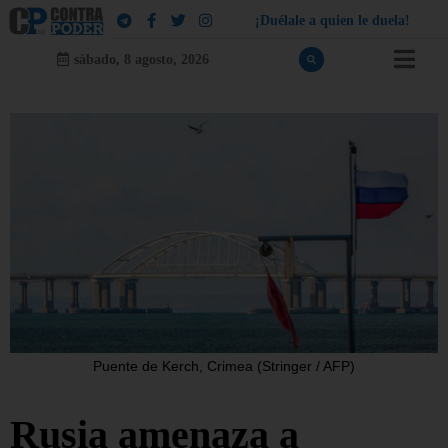
¡
D
u
é
l
a
l
e
a
q
u
i
e
n
l
e
d
u
e
l
a
!
sábado, 8 agosto, 2026
Puente de Kerch, Crimea (Stringer / AFP)
Rusia amenaza a