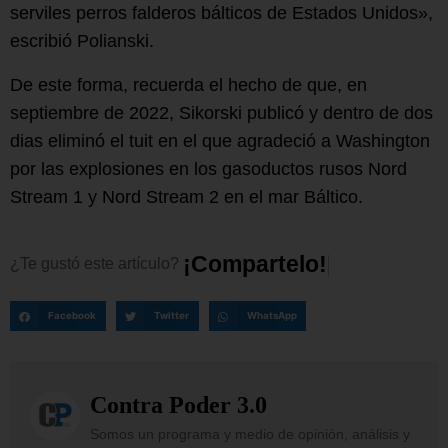
serviles perros falderos bálticos de Estados Unidos»,
escribió Polianski.
De este forma, recuerda el hecho de que, en
septiembre de 2022, Sikorski publicó y dentro de dos
dias eliminó el tuit en el que agradeció a Washington
por las explosiones en los gasoductos rusos Nord
Stream 1 y Nord Stream 2 en el mar Báltico.
¡
C
o
m
p
a
r
t
e
l
o
!
¿Te
gustó
este
artículo?
Facebook
Twitter
WhatsApp
Contra Poder 3.0
Somos un programa y medio de opinión, análisis y