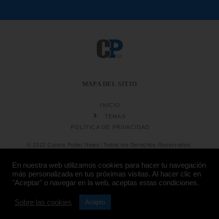
MAPA DEL SITIO
INICIO
TEMAS
POLÍTICA DE PRIVACIDAD
© 2022 Contra Poder News. Todos los Derechos Reservados.
En nuestra web utilizamos cookies para hacer tu navegación
más personalizada en tus próximas visitas. Al hacer clic en
"Aceptar" o navegar en la web, aceptas estas condiciones.
Sobre las cookies
Diseño web
Hosting:
Acepto