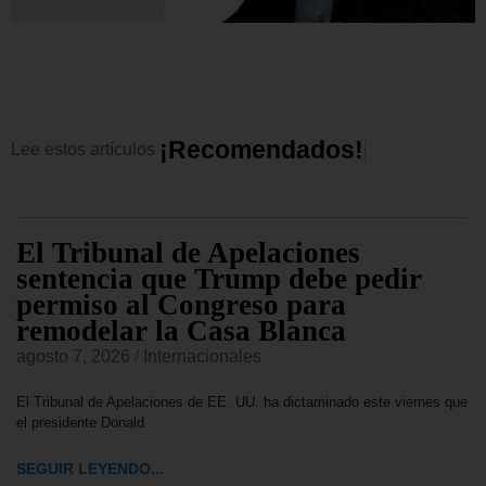
¡
R
e
c
o
m
e
n
d
a
d
o
s
!
Lee
estos
artículos
rsión de
Investido presidente de C
es en
Abelardo de la Espriella
agosto 7, 2026
/
Internacionales
Abelardo de la Espriella ha tomado posesión este v
presidente de Colombia durante una
 de cerca de USD$
SEGUIR LEYENDO...