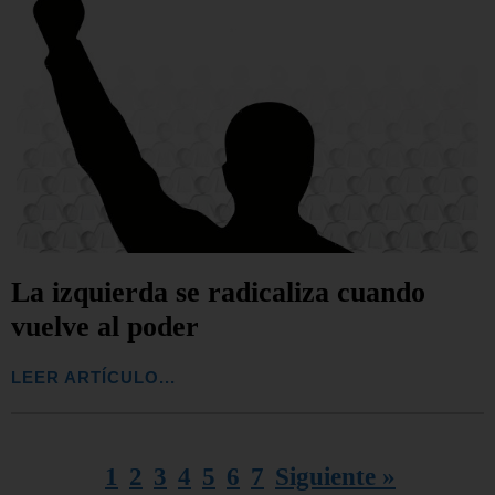
La izquierda se radicaliza cuando
vuelve al poder
LEER ARTÍCULO...
1
2
3
4
5
6
7
Siguiente »