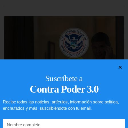
Suscríbete a
Contra Poder 3.0
Comunistas no son bienvenidos en
Recibe todas las noticias, artículos, información sobre política,
enchufados y más, suscribiéndote con tu email.
EE.UU.
LEER ARTÍCULO...