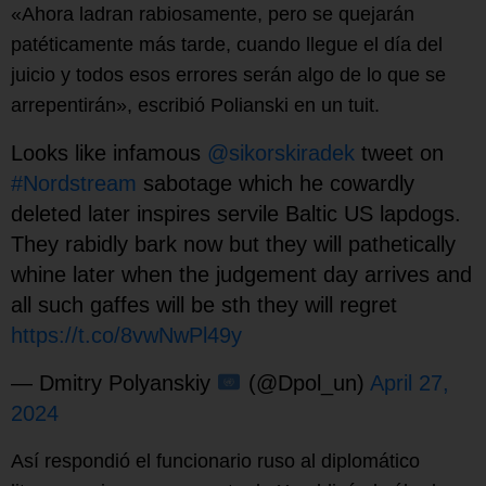
«Ahora ladran rabiosamente, pero se quejarán
patéticamente más tarde, cuando llegue el día del
juicio y todos esos errores serán algo de lo que se
arrepentirán», escribió Polianski en un tuit.
Looks like infamous
@sikorskiradek
tweet on
#Nordstream
sabotage which he cowardly
deleted later inspires servile Baltic US lapdogs.
They rabidly bark now but they will pathetically
whine later when the judgement day arrives and
all such gaffes will be sth they will regret
https://t.co/8vwNwPl49y
— Dmitry Polyanskiy
(@Dpol_un)
April 27,
2024
Así respondió el funcionario ruso al diplomático