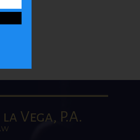
ar
la
la Vega, P.A.
AW