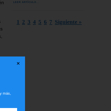
én
LEER ARTÍCULO...
1
2
3
4
5
6
7
Siguiente »
s
as
,
 y más,