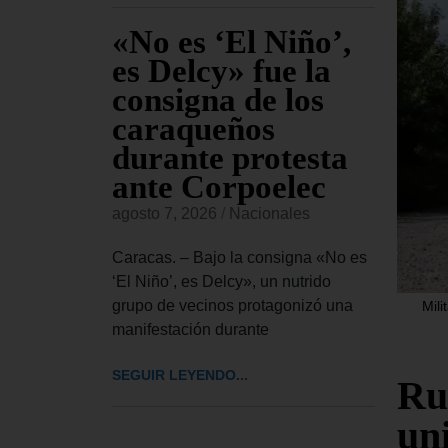
n y
«No es ‘El Niño’,
De
es Delcy» fue la
CI
el
consigna de los
Ro
sión
caraqueños
co
hasta
durante protesta
«s
to
ante Corpoelec
go
cr
es
agosto 7, 2026
/
Nacionales
agost
a de
Caracas. – Bajo la consigna «No es
eves 5 de
‘El Niño’, es Delcy», un nutrido
Carac
resentantes
grupo de vecinos protagonizó una
Mili
de de
 interino
manifestación durante
este 
Comis
SEGUIR LEYENDO...
Ru
Dere
un
SEGUI