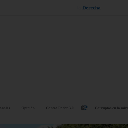
a
e
l
a
l
é
¡
D
u
ionales
Opinión
Contra Poder 3.0
Corruptos en la mir