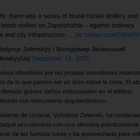
ht, there was a series of brutal rocket artillery and
l bomb strikes on Zaporizhzhia – against ordinary
 and city infrastructure.…
pic.twitter.com/CblmP
lodymyr Zelenskyy / Володимир Зеленський
lenskyyUa)
September 16, 2025
ídeos difundidos por las propias autoridades muestra
to de lo que parece ser un dron sobre la zona. El al
nfirmado graves daños estructurales en el edificio,
derado «un monumento arquitectónico».
esidente de Ucrania, Volodímir Zelenski, ha condena
ataque vinculándolo con una ofensiva prácticamente
ante de las fuerzas rusas y ha aprovechado para vol