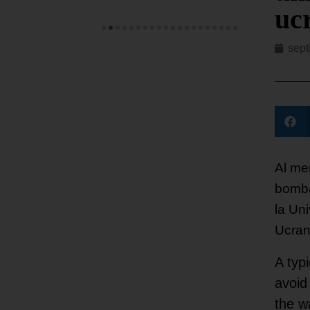
uc
sept
Al me
bomba
la Un
Ucrani
A typ
avoid
the w