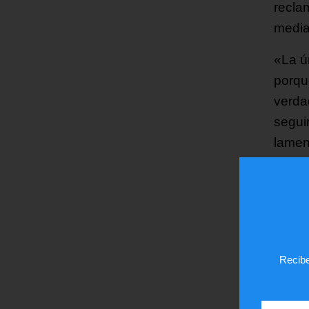
recla
media
«La ú
porqu
verda
seguir
lamen
¿Te
Recibe