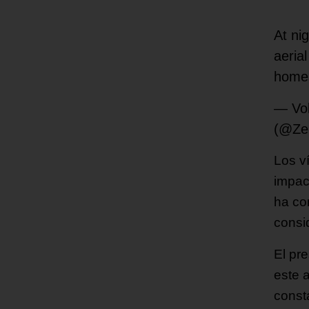
At nig
aeria
homes
— Vo
(@Ze
Los v
impac
ha co
consi
El pr
este 
const