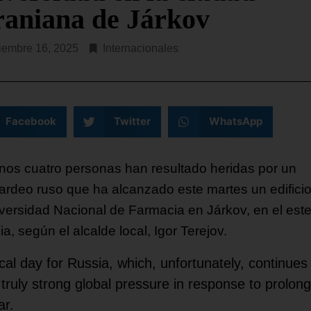
raniana de Járkov
iembre 16, 2025
Internacionales
Facebook
Twitter
WhatsApp
nos cuatro personas han resultado heridas por un
rdeo ruso que ha alcanzado este martes un edifici
iversidad Nacional de Farmacia en Járkov, en el est
a, según el alcalde local, Igor Terejov.
ical day for Russia, which, unfortunately, continues
 truly strong global pressure in response to prolong
ar.