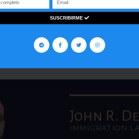
Somos un programa y medio de opinión, análisis y
entrevistas, enfocado en las ideas de la derecha y en d
SUSCRIBIRME
ventana a los jóvenes con una visión innovadora sobre 
economía y política de países como Estados Unidos y
Venezuela.
John R. De 
IMMIGRATION L