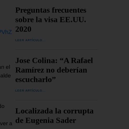
Preguntas frecuentes
sobre la visa EE.UU.
2020
rPVhZ
LEER ARTÍCULO...
Jose Colina: “A Rafael
n el
Ramírez no deberían
calde
escucharlo”
LEER ARTÍCULO...
do
Localizada la corrupta
de Eugenia Sader
ver a