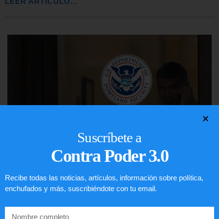
LEER ARTÍCULO...
Suscríbete a
Contra Poder 3.0
Comunistas no son bienvenidos en
Recibe todas las noticias, artículos, información sobre política,
enchufados y más, suscribiéndote con tu email.
EE.UU.
LEER ARTÍCULO...