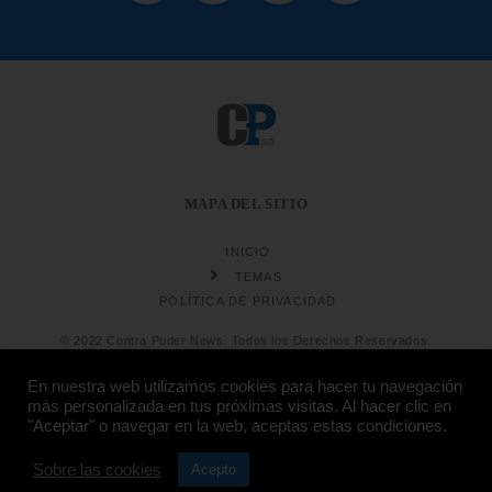
MAPA DEL SITIO
INICIO
TEMAS
POLÍTICA DE PRIVACIDAD
© 2022 Contra Poder News. Todos los Derechos Reservados.
En nuestra web utilizamos cookies para hacer tu navegación
más personalizada en tus próximas visitas. Al hacer clic en
"Aceptar" o navegar en la web, aceptas estas condiciones.
Sobre las cookies
Diseño web
Hosting:
Acepto