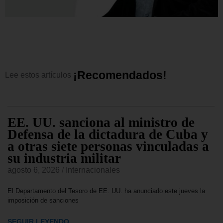
¡
R
e
c
o
m
e
n
d
a
d
o
s
!
Lee
estos
artículos
EE. UU. sanciona al ministro de
Defensa de la dictadura de Cuba y
a otras siete personas vinculadas a
su industria militar
agosto 6, 2026
/
Internacionales
El Departamento del Tesoro de EE. UU. ha anunciado este jueves la
imposición de sanciones
SEGUIR LEYENDO...