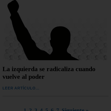
La izquierda se radicaliza cuando
vuelve al poder
LEER ARTÍCULO...
1
2
3
4
5
6
7
Siguiente »