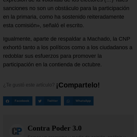
sanciones no son un obstáculo para la participación
en la primaria, como ha sostenido reiteradamente
esta comisión», señaló el escrito.
Igualmente, aparte de respaldar a Machado, la CNP
exhortó tanto a los políticos como a los ciudadanos a
redoblar sus esfuerzos para promover la
participación en la contienda de octubre.
¡
C
o
m
p
a
r
t
e
l
o
!
¿Te
gustó
este
artículo?
Facebook
Twitter
WhatsApp
Contra Poder 3.0
Somos un programa y medio de opinión, análisis y