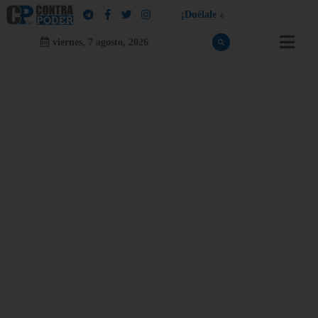
¡
D
u
é
l
a
l
e
a
q
u
i
e
n
l
e
d
u
e
l
a
!
viernes, 7 agosto, 2026