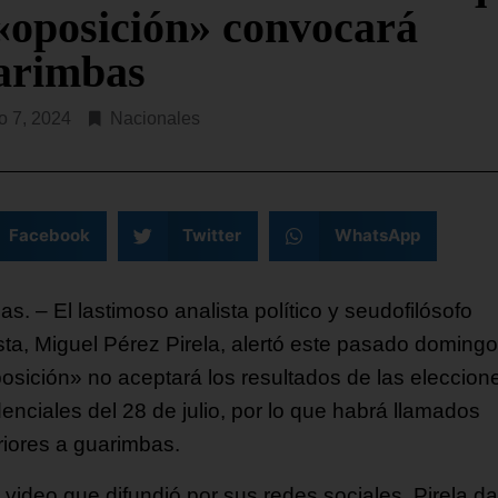
SEGUIR LEYENDO...
 «oposición» convocará
arimbas
 7, 2024
Nacionales
Facebook
Twitter
WhatsApp
s. – El lastimoso analista político y seudofilósofo
sta, Miguel Pérez Pirela, alertó este pasado doming
posición» no aceptará los resultados de las eleccion
enciales del 28 de julio, por lo que habrá llamados
riores a guarimbas.
 video que difundió por sus redes sociales, Pirela da