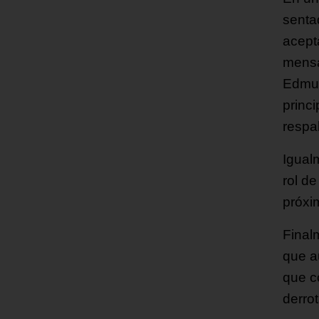
senta
acept
mensaj
Edmun
princ
respa
Igual
rol d
próxi
Finalm
que a
que c
derro