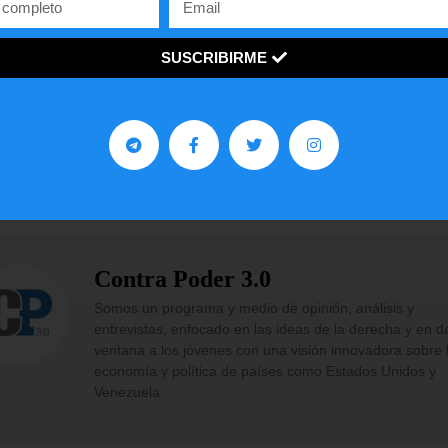
uel Pérez Pirela (@maperezpirela)
May 5, 2024
SUSCRIBIRME
¡
C
o
m
p
a
r
t
e
l
o
!
gustó
este
artículo?
Facebook
Twitter
WhatsApp
Contra Poder 3.0
Somos un programa y medio de opinión, análisis y
entrevistas, enfocado en las ideas de la derecha y en d
ventana a los jóvenes con una visión innovadora sobre 
economía y política de países como Estados Unidos y
Venezuela.