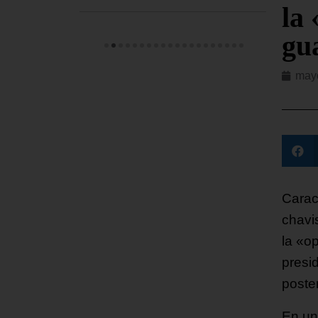
la
gu
mayo
Caraca
chavi
la «o
presid
poste
En un