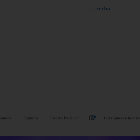
n
e
u
i
q
a
¡
D
u
é
l
a
l
e
ionales
Opinión
Contra Poder 3.0
Corruptos en la mir