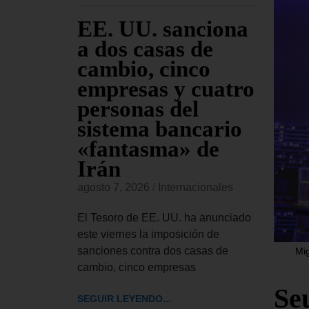
 EE.
EE. UU. sanciona
El
 el
a dos casas de
Ap
ley de
cambio, cinco
se
ntra
empresas y cuatro
Tr
iones
personas del
pe
as
sistema bancario
Co
«fantasma» de
re
Irán
Bl
onales
agosto 7, 2026
/
Internacionales
agost
 aprobado
de ley de
El Tesoro de EE. UU. ha anunciado
El Tr
ue autoriza
este viernes la imposición de
UU. h
sanciones contra dos casas de
el pr
Mig
cambio, cinco empresas
pedir
Se
SEGUIR LEYENDO...
SEGUI