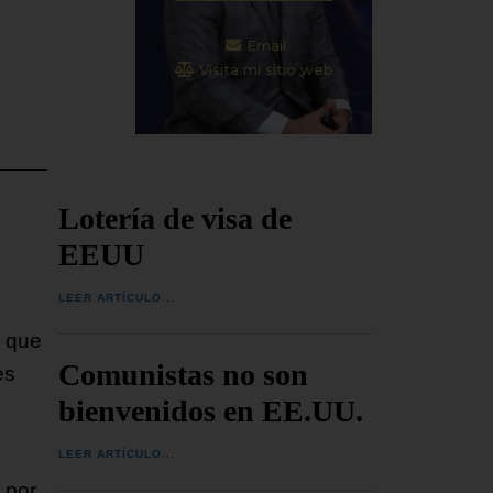
Email
Visita mi sitio web
Lotería de visa de
EEUU
LEER ARTÍCULO...
o que
Comunistas no son
es
bienvenidos en EE.UU.
LEER ARTÍCULO...
 por