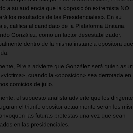
do a su audiencia que la «oposición extremista NO
ará los resultados de las Presidenciales». En su
e, califica al candidato de la Plataforma Unitaria,
do González, como un factor desestabilizador,
ipalmente dentro de la misma instancia opositora que
lda.
mente, Pirela advierte que González será quien asu
e «víctima», cuando la «oposición» sea derrotada en 
mos comicios de julio.
ente, el supuesto analista advierte que los dirigent
uguran el triunfo opositor actualmente serán los mi
onvoquen las futuras protestas una vez que sean
tados en las presidenciales.