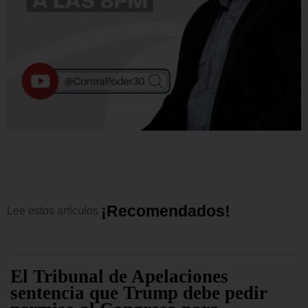
¡
R
e
c
o
m
e
n
d
a
d
o
s
!
Lee
estos
artículos
El Tribunal de Apelaciones
sentencia que Trump debe pedir