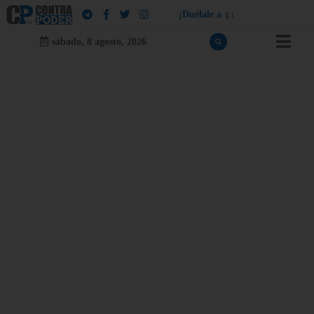
¡
D
u
é
l
a
l
e
a
q
u
i
e
n
l
e
d
u
e
l
a
!
sábado, 8 agosto, 2026