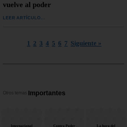
vuelve al poder
LEER ARTÍCULO...
1
2
3
4
5
6
7
Siguiente »
I
m
p
o
r
t
a
n
t
e
s
Otros
temas
Contra Poder
Corruptos en
Internacional
La hora del
Contra Poder
Corruptos en