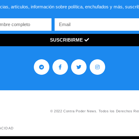
cias, artículos, información sobre política, enchufados y más, suscri
SUSCRIBIRME
© 2022 Contra Poder News. Todos los Derechos Re
ACIDAD