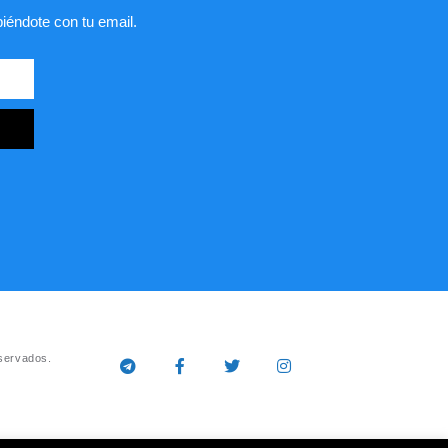
biéndote con tu email.
servados.