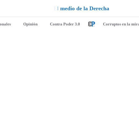
h
a
ionales
Opinión
Contra Poder 3.0
Corruptos en la mir