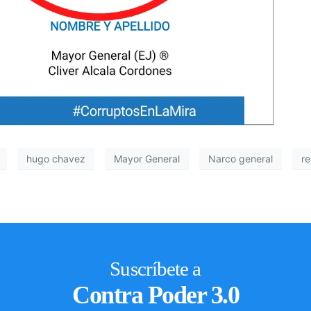
hugo chavez
Mayor General
Narco general
r
Suscríbete a
Contra Poder 3.0