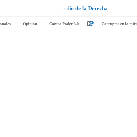
a
e
l
a
l
¡
D
u
é
ionales
Opinión
Contra Poder 3.0
Corruptos en la mir