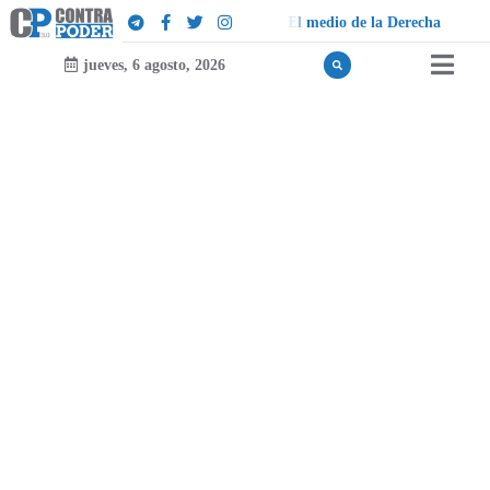
d
e
i
o
d
e
l
a
D
e
r
e
c
h
a
jueves, 6 agosto, 2026