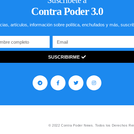
Suscríbete a
Contra Poder 3.0
cias, artículos, información sobre política, enchufados y más, suscri
SUSCRIBIRME
© 2022 Contra Poder News. Todos los Derechos Re