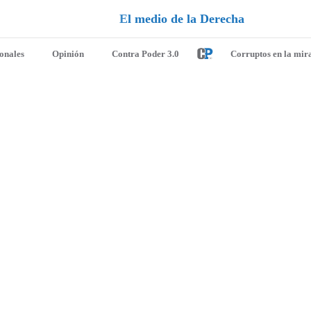
d
e
l
a
D
e
r
e
c
h
a
ionales
Opinión
Contra Poder 3.0
Corruptos en la mir