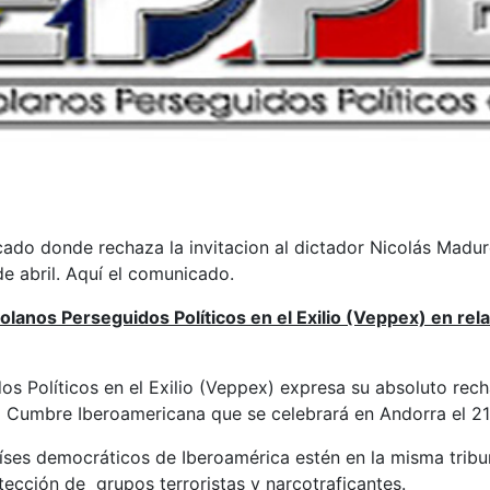
do donde rechaza la invitacion al dictador Nicolás Madur
e abril. Aquí el comunicado.
nos Perseguidos Políticos en el Exilio (Veppex) en relac
 Políticos en el Exilio (Veppex) expresa su absoluto rechaz
a Cumbre Iberoamericana que se celebrará en Andorra el 21 
aíses democráticos de Iberoamérica estén en la misma tri
otección de grupos terroristas y narcotraficantes.