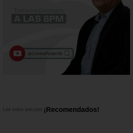
¡
R
e
c
o
m
e
n
d
a
d
o
s
!
Lee
estos
artículos