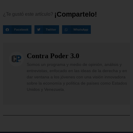
¡
C
o
m
p
a
r
t
e
l
o
!
¿Te
gustó
este
artículo?
Facebook
Twitter
WhatsApp
Contra Poder 3.0
Somos un programa y medio de opinión, análisis y
entrevistas, enfocado en las ideas de la derecha y en
dar ventana a los jóvenes con una visión innovadora
sobre la economía y política de países como Estados
Unidos y Venezuela.