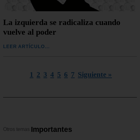
La izquierda se radicaliza cuando
vuelve al poder
LEER ARTÍCULO...
1
2
3
4
5
6
7
Siguiente »
I
m
p
o
r
t
a
n
t
e
s
Otros
temas