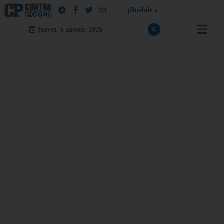
¡
D
u
é
l
a
l
e
a
q
u
i
e
n
l
e
d
u
e
l
a
!
jueves, 6 agosto, 2026