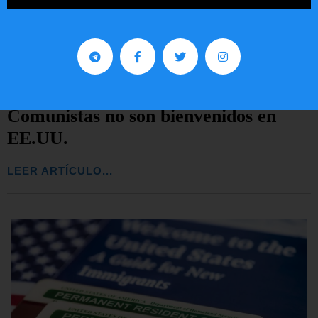
Comunistas no son bienvenidos en
EE.UU.
LEER ARTÍCULO...