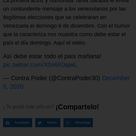
La primera actriz y humorista Tania Sarabia le envia
un contundente mensaje a los venezolanos por las
ilegítimas elecciones que se celebraran en
Venezuela el domingo 6 de diciembre. Con el humor
que la caracteriza nos muestra como debe estar el
país el día domingo. Aquí el video.
Así debe estar todo el país mañana!
pic.twitter.com/X0n6K0ajwL
— Contra Poder (@ContraPoder30)
December
5, 2020
¡
C
o
m
p
a
r
t
e
l
o
!
¿Te
gustó
este
artículo?
Facebook
Twitter
WhatsApp