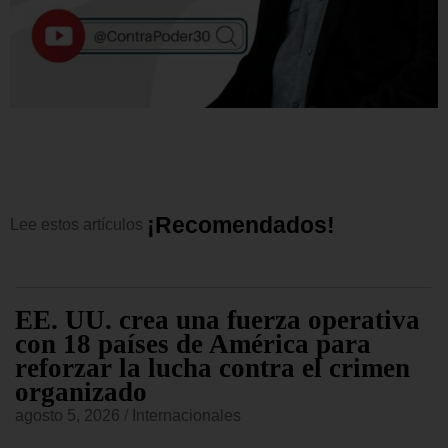
¡
R
e
c
o
m
e
n
d
a
d
o
s
!
Lee
estos
artículos
EE. UU. crea una fuerza operativa
con 18 países de América para
reforzar la lucha contra el crimen
organizado
agosto 5, 2026
/
Internacionales