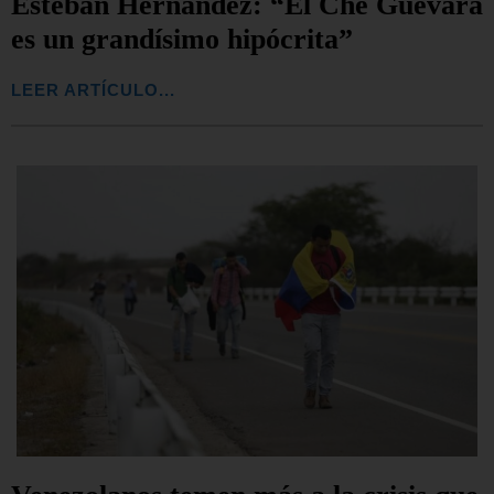
Esteban Hernández: “El Ché Guevara
es un grandísimo hipócrita”
LEER ARTÍCULO...