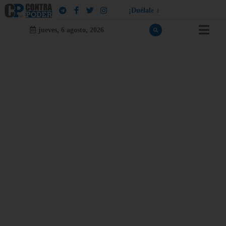
¡
D
u
é
l
a
l
e
a
q
u
i
e
n
l
e
d
u
e
l
a
!
jueves, 6 agosto, 2026