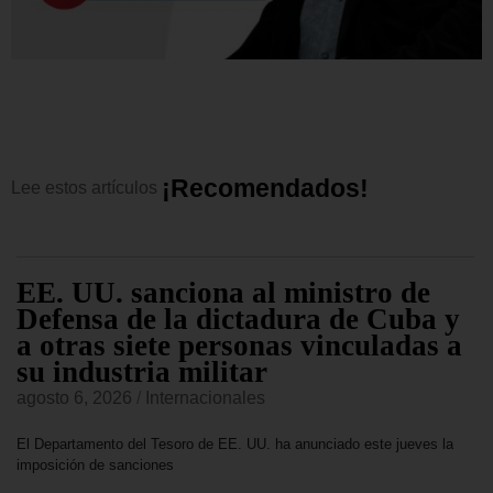
¡
R
e
c
o
m
e
n
d
a
d
o
s
!
Lee
estos
artículos
EE. UU. sanciona al ministro de
Defensa de la dictadura de Cuba y
a otras siete personas vinculadas a
su industria militar
agosto 6, 2026
/
Internacionales
El Departamento del Tesoro de EE. UU. ha anunciado este jueves la
imposición de sanciones