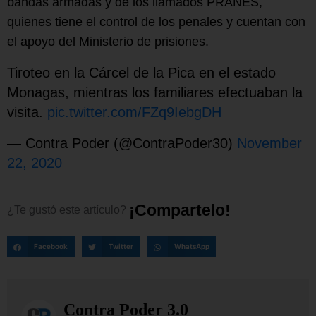
bandas armadas y de los llamados PRANES,
quienes tiene el control de los penales y cuentan con
el apoyo del Ministerio de prisiones.
Tiroteo en la Cárcel de la Pica en el estado
Monagas, mientras los familiares efectuaban la
visita.
pic.twitter.com/FZq9IebgDH
— Contra Poder (@ContraPoder30)
November
22, 2020
¡
C
o
m
p
a
r
t
e
l
o
!
¿Te
gustó
este
artículo?
Facebook
Twitter
WhatsApp
Contra Poder 3.0