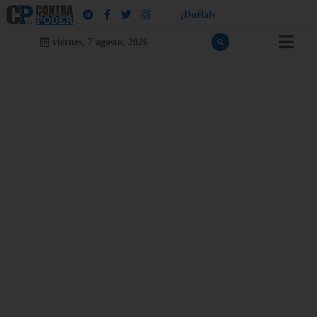
¡
D
u
é
l
a
l
e
a
q
u
i
e
n
l
e
d
u
e
l
a
!
viernes, 7 agosto, 2026