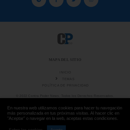
MAPA DEL SITIO
INICIO
TEMAS
POLÍTICA DE PRIVACIDAD
© 2022 Contra Poder News. Todos los Derechos Reservados.
En nuestra web utilizamos cookies para hacer tu navegación
más personalizada en tus próximas visitas. Al hacer clic en
"Aceptar" o navegar en la web, aceptas estas condiciones.
Sobre las cookies
Diseño web
Hosting:
Acepto