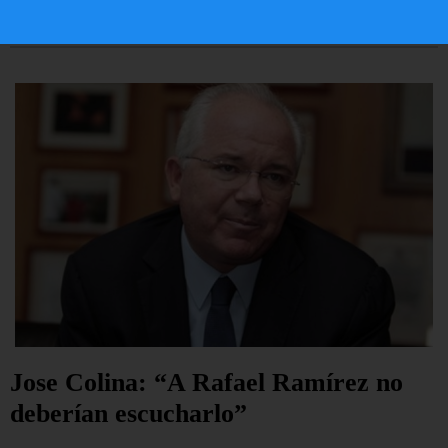
LEER ARTÍCULO...
Jose Colina: “A Rafael Ramírez no
deberían escucharlo”