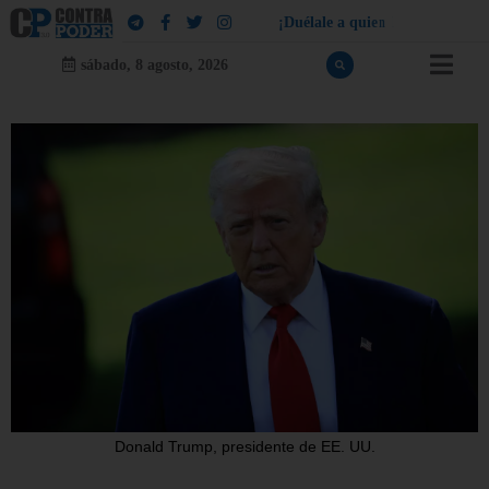
¡
D
u
é
l
a
l
e
a
q
u
i
e
n
l
e
d
u
e
l
a
!
sábado, 8 agosto, 2026
Donald Trump, presidente de EE. UU.