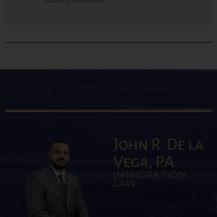
Unidos y Venezuela.
John R. De la
Vega, P.A.
IMMIGRATION
LAW