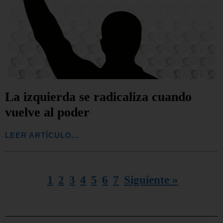
La izquierda se radicaliza cuando
vuelve al poder
LEER ARTÍCULO...
1
2
3
4
5
6
7
Siguiente »