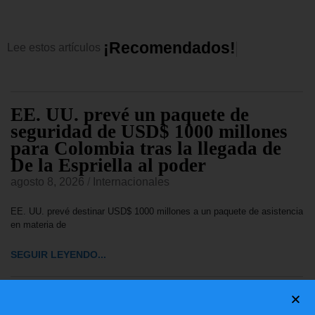
¡
R
e
c
o
m
e
n
d
a
d
o
s
!
Lee
estos
artículos
EE. UU. prevé un paquete de
seguridad de USD$ 1000 millones
para Colombia tras la llegada de
De la Espriella al poder
agosto 8, 2026
/
Internacionales
EE. UU. prevé destinar USD$ 1000 millones a un paquete de asistencia
en materia de
SEGUIR LEYENDO...