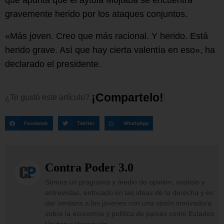
que apunta que el aytolá Mojtaba se encuentra
gravemente herido por los ataques conjuntos.
«Más joven. Creo que más racional. Y herido. Está
herido grave. Así que hay cierta valentía en eso», ha
declarado el presidente.
¡
C
o
m
p
a
r
t
e
l
o
!
¿Te
gustó
este
artículo?
Facebook
Twitter
WhatsApp
Contra Poder 3.0
Somos un programa y medio de opinión, análisis y
entrevistas, enfocado en las ideas de la derecha y en
dar ventana a los jóvenes con una visión innovadora
sobre la economía y política de países como Estados