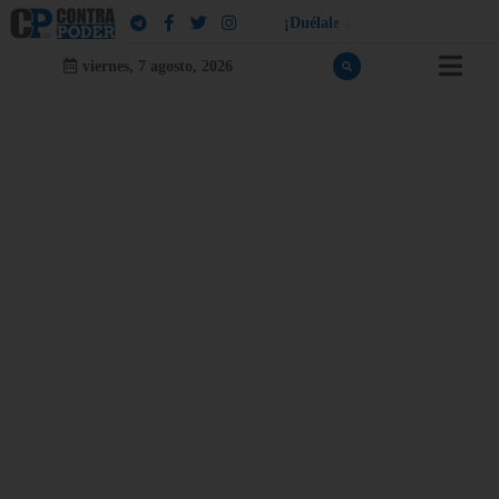
¡
D
u
é
l
a
l
e
a
q
u
i
e
n
l
e
d
u
e
l
a
!
viernes, 7 agosto, 2026