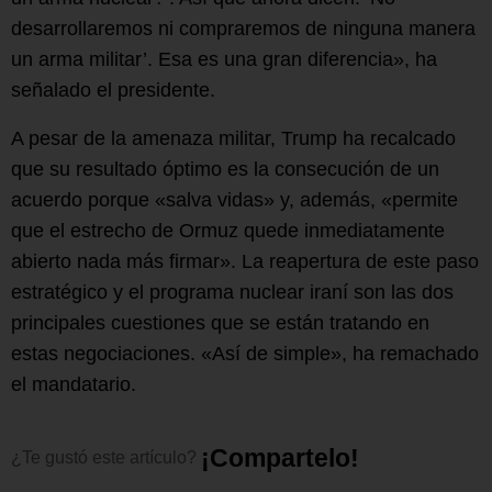
desarrollaremos ni compraremos de ninguna manera
un arma militar’. Esa es una gran diferencia», ha
señalado el presidente.
A pesar de la amenaza militar, Trump ha recalcado
que su resultado óptimo es la consecución de un
acuerdo porque «salva vidas» y, además, «permite
que el estrecho de Ormuz quede inmediatamente
abierto nada más firmar». La reapertura de este paso
estratégico y el programa nuclear iraní son las dos
principales cuestiones que se están tratando en
estas negociaciones. «Así de simple», ha remachado
el mandatario.
¡
C
o
m
p
a
r
t
e
l
o
!
¿Te
gustó
este
artículo?