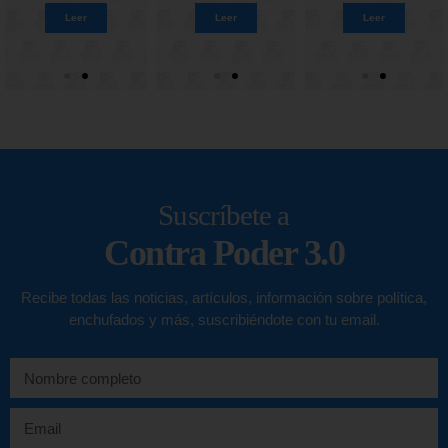
Leer
Leer
Leer
Leer
Leer
Leer
Leer
Leer
Suscríbete a
Contra Poder 3.0
Recibe todas las noticias, artículos, información sobre política,
enchufados y más, suscribiéndote con tu email.