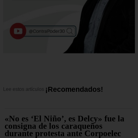
¡
R
e
c
o
m
e
n
d
a
d
o
s
!
Lee
estos
artículos
«No es ‘El Niño’, es Delcy» fue la
consigna de los caraqueños
durante protesta ante Corpoelec