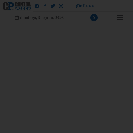
¡
D
u
é
l
a
l
e
a
q
u
i
e
n
l
e
d
u
e
l
a
!
domingo, 9 agosto, 2026