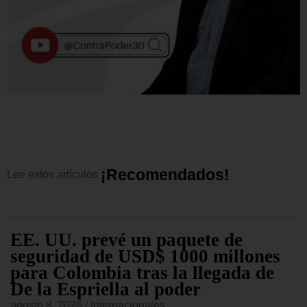
¡
R
e
c
o
m
e
n
d
a
d
o
s
!
Lee
estos
artículos
EE. UU. prevé un paquete de
seguridad de USD$ 1000 millones
para Colombia tras la llegada de
De la Espriella al poder
agosto 8, 2026
/
Internacionales