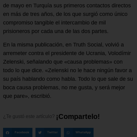
de mayo en Turquía sus primeros contactos directos
en más de tres años, de los que surgió como único
compromiso tangible el intercambio de mil
prisioneros por cada una de las dos partes.
En la misma publicación, en Truth Social, volvió a
arremeter contra el presidente de Ucrania, Volodímir
Zelenski, señalando que «causa problemas» con
todo lo que dice. «Zelenski no le hace ningún favor a
su país hablando como habla. Todo lo que sale de su
boca causa problemas, no me gusta, y será mejor
que pare», escribió.
¡
C
o
m
p
a
r
t
e
l
o
!
¿Te
gustó
este
artículo?
Facebook
Twitter
WhatsApp