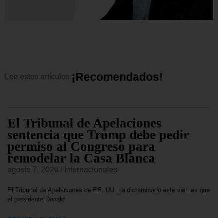
¡
R
e
c
o
m
e
n
d
a
d
o
s
!
Lee
estos
artículos
El Tribunal de Apelaciones
sentencia que Trump debe pedir
permiso al Congreso para
remodelar la Casa Blanca
agosto 7, 2026
/
Internacionales
El Tribunal de Apelaciones de EE. UU. ha dictaminado este viernes que
el presidente Donald