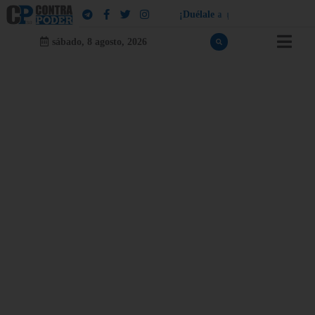
¡
D
u
é
l
a
l
e
a
q
u
i
e
n
l
e
d
u
e
l
a
!
sábado, 8 agosto, 2026