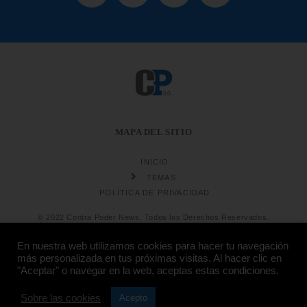
MAPA DEL SITIO
INICIO
TEMAS
POLÍTICA DE PRIVACIDAD
© 2022 Contra Poder News. Todos los Derechos Reservados.
En nuestra web utilizamos cookies para hacer tu navegación
más personalizada en tus próximas visitas. Al hacer clic en
"Aceptar" o navegar en la web, aceptas estas condiciones.
Sobre las cookies
Diseño web
Hosting:
Acepto