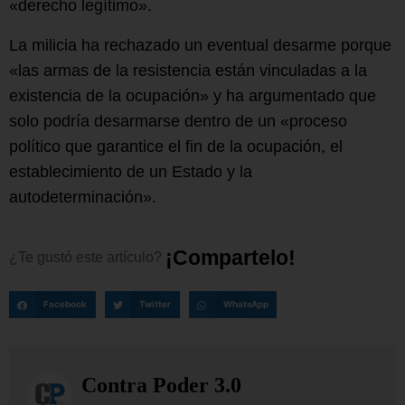
«derecho legítimo».
La milicia ha rechazado un eventual desarme porque
«las armas de la resistencia están vinculadas a la
existencia de la ocupación» y ha argumentado que
solo podría desarmarse dentro de un «proceso
político que garantice el fin de la ocupación, el
establecimiento de un Estado y la
autodeterminación».
¡
C
o
m
p
a
r
t
e
l
o
!
¿Te
gustó
este
artículo?
Facebook
Twitter
WhatsApp
Contra Poder 3.0