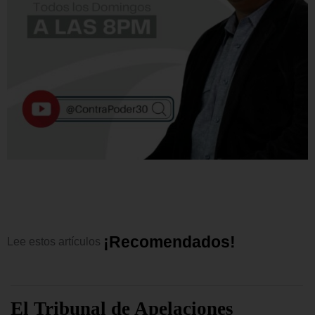
¡
R
e
c
o
m
e
n
d
a
d
o
s
!
Lee
estos
artículos
El Tribunal de Apelaciones