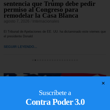
sentencia que Trump debe pedir
permiso al Congreso para
remodelar la Casa Blanca
agosto 7, 2026
/
Internacionales
El Tribunal de Apelaciones de EE. UU. ha dictaminado este viernes que
el presidente Donald
SEGUIR LEYENDO...
Suscríbete a
Contra Poder 3.0