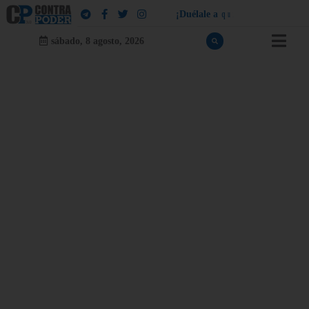
¡
D
u
é
l
a
l
e
a
q
u
i
e
n
l
e
d
u
e
l
a
!
sábado, 8 agosto, 2026