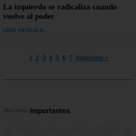
La izquierda se radicaliza cuando
vuelve al poder
LEER ARTÍCULO...
1
2
3
4
5
6
7
Siguiente »
I
m
p
o
r
t
a
n
t
e
s
Otros
temas