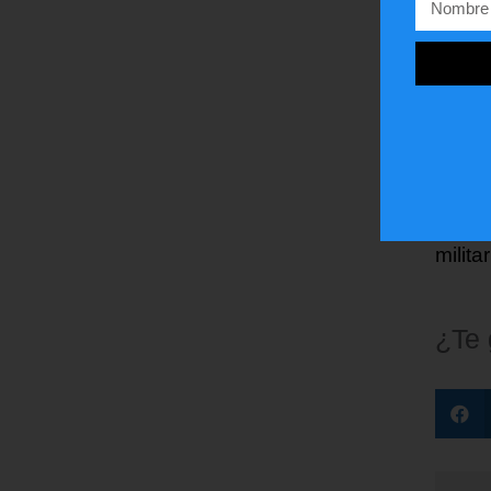
de líd
decis
segur
En to
estad
decis
los F3
milita
¿Te