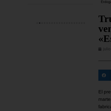
Erdoga
Tr
ve
«E
juli
El pr
marte
fabri