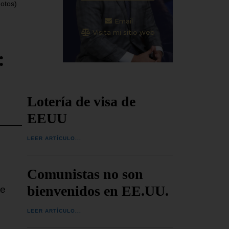
otos)
Email
Visita mi sitio web
:
Lotería de visa de
EEUU
LEER ARTÍCULO...
Comunistas no son
bienvenidos en EE.UU.
te
LEER ARTÍCULO...