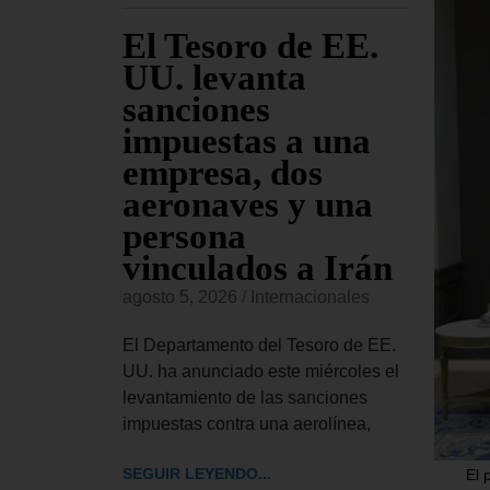
ara
El Tesoro de EE.
EE
jueves
UU. levanta
fu
sanciones
co
io
impuestas a una
Am
s de
empresa, dos
re
sado
aeronaves y una
co
persona
or
vinculados a Irán
onales
agost
agosto 5, 2026
/
Internacionales
 Civiles,
El Ma
ior del
Esta
El Departamento del Tesoro de EE.
bró este
inglé
UU. ha anunciado este miércoles el
rdinaria
llama
levantamiento de las sanciones
impuestas contra una aerolínea,
SEGUI
SEGUIR LEYENDO...
El 