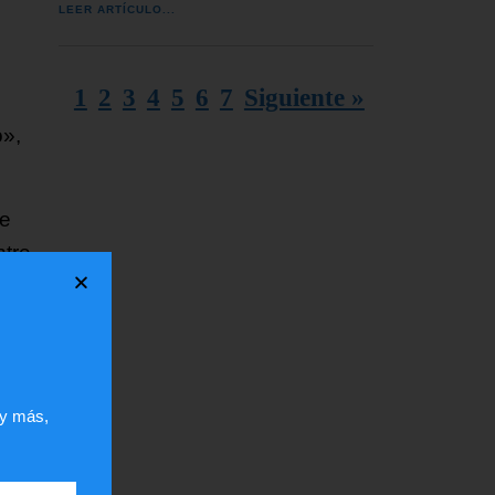
LEER ARTÍCULO...
1
2
3
4
5
6
7
Siguiente »
o»,
de
ntre
enda
 y más,
ten
mbre