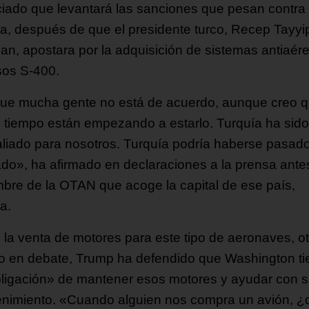
iado que levantará las sanciones que pesan contra
a, después de que el presidente turco, Recep Tayyi
an, apostara por la adquisición de sistemas antiaér
sos S-400.
ue mucha gente no está de acuerdo, aunque creo 
l tiempo están empezando a estarlo. Turquía ha sid
aliado para nosotros. Turquía podría haberse pasado
lado», ha afirmado en declaraciones a la prensa ante
mbre de la OTAN que acoge la capital de ese país,
a.
 la venta de motores para este tipo de aeronaves, ot
o en debate, Trump ha defendido que Washington ti
bligación» de mantener esos motores y ayudar con 
nimiento. «Cuando alguien nos compra un avión, ¿