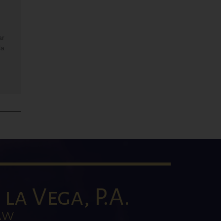
ar
la
la Vega, P.A.
AW