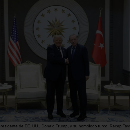
. UU. crea una
Gobernador
erza operativa
ilegítimo de
n 18 países de
Vargas revel
érica para
hay 1.579
forzar la lucha
desaparecidos
ntra el crimen
los terremoto
ganizado
agosto 5, 2026
/
Nacionale
o 5, 2026
/
Internacionales
Caracas. – El ilegítimo go
chavista del estado Vargas,
ndo Sur del Ejército de
este martes que en ese es
dos Unidos (SOUTHCOM, en
costero hay, al menos,
s) ha lanzado este martes la
da Fuerza Operativa Conjunta
SEGUIR LEYENDO...
R LEYENDO...
presidente de EE. UU., Donald Trump, y su homólogo turco, Recep Tay