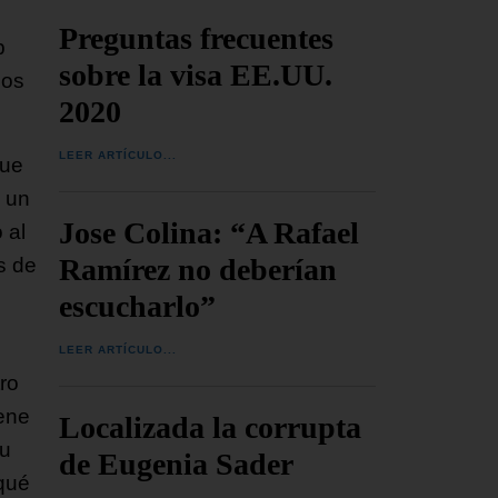
Preguntas frecuentes
p
sobre la visa EE.UU.
eos
2020
LEER ARTÍCULO...
que
o un
Jose Colina: “A Rafael
 al
Ramírez no deberían
s de
escucharlo”
LEER ARTÍCULO...
ro
ene
Localizada la corrupta
su
de Eugenia Sader
qué