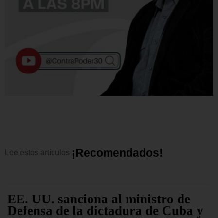
¡
R
e
c
o
m
e
n
d
a
d
o
s
!
Lee
estos
artículos
EE. UU. sanciona al ministro de
Defensa de la dictadura de Cuba y