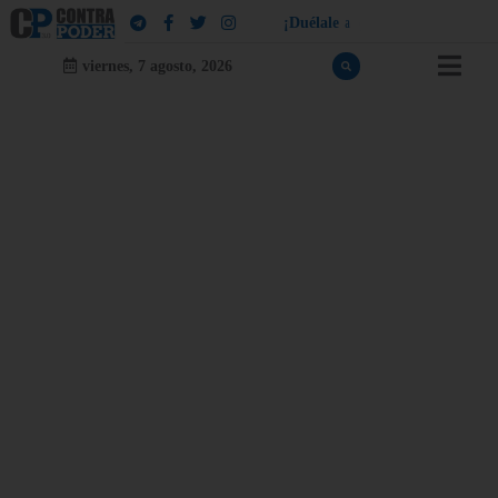
¡
D
u
é
l
a
l
e
a
q
u
i
e
n
l
e
d
u
e
l
a
!
viernes, 7 agosto, 2026