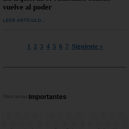
vuelve al poder
LEER ARTÍCULO...
1
2
3
4
5
6
7
Siguiente »
I
m
p
o
r
t
a
n
t
e
s
Otros
temas