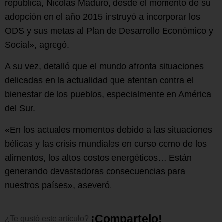
república, Nicolás Maduro, desde el momento de su
adopción en el año 2015 instruyó a incorporar los
ODS y sus metas al Plan de Desarrollo Económico y
Social», agregó.
A su vez, detalló que el mundo afronta situaciones
delicadas en la actualidad que atentan contra el
bienestar de los pueblos, especialmente en América
del Sur.
«En los actuales momentos debido a las situaciones
bélicas y las crisis mundiales en curso como de los
alimentos, los altos costos energéticos… Están
generando devastadoras consecuencias para
nuestros países», aseveró.
¡
C
o
m
p
a
r
t
e
l
o
!
¿Te
gustó
este
artículo?