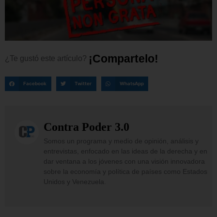
¡
C
o
m
p
a
r
t
e
l
o
!
¿Te
gustó
este
artículo?
Facebook
Twitter
WhatsApp
Contra Poder 3.0
Somos un programa y medio de opinión, análisis y
entrevistas, enfocado en las ideas de la derecha y en
dar ventana a los jóvenes con una visión innovadora
sobre la economía y política de países como Estados
Unidos y Venezuela.