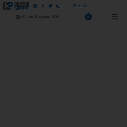
¡
D
u
é
l
a
l
e
a
q
u
i
e
n
l
e
d
u
e
l
a
!
sábado, 8 agosto, 2026