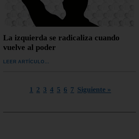
La izquierda se radicaliza cuando
vuelve al poder
LEER ARTÍCULO...
1
2
3
4
5
6
7
Siguiente »