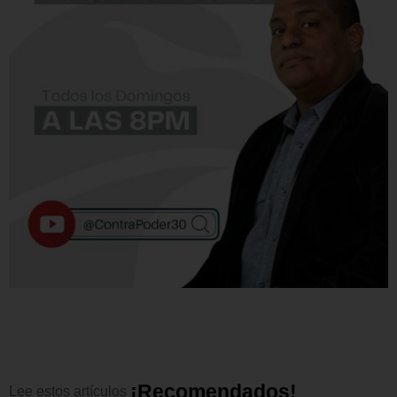
¡
R
e
c
o
m
e
n
d
a
d
o
s
!
Lee
estos
artículos