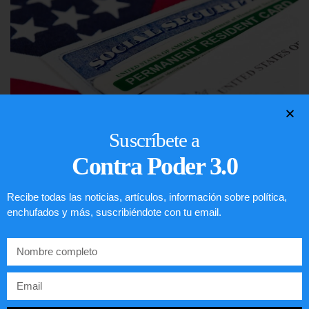
Suscríbete a
Contra Poder 3.0
Lotería de visa de EEUU
Recibe todas las noticias, artículos, información sobre política,
LEER ARTÍCULO...
enchufados y más, suscribiéndote con tu email.