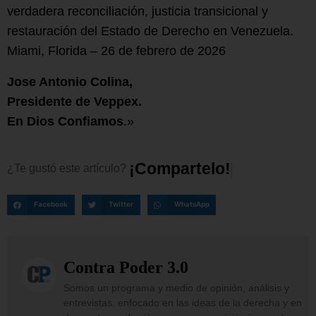
verdadera reconciliación, justicia transicional y
restauración del Estado de Derecho en Venezuela.
Miami, Florida – 26 de febrero de 2026
Jose Antonio Colina,
Presidente de Veppex.
En Dios Confiamos
.»
¡
C
o
m
p
a
r
t
e
l
o
!
¿Te
gustó
este
artículo?
Facebook
Twitter
WhatsApp
Contra Poder 3.0
Somos un programa y medio de opinión, análisis y
entrevistas, enfocado en las ideas de la derecha y en