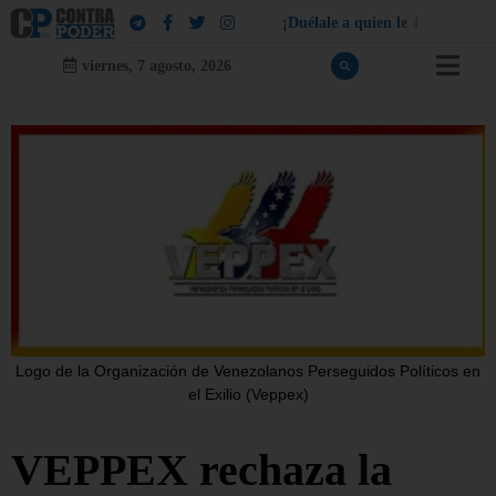
¡
D
u
é
l
a
l
e
a
q
u
i
e
n
l
e
d
u
e
l
a
!
viernes, 7 agosto, 2026
Logo de la Organización de Venezolanos Perseguidos Políticos en
el Exilio (Veppex)
VEPPEX rechaza la