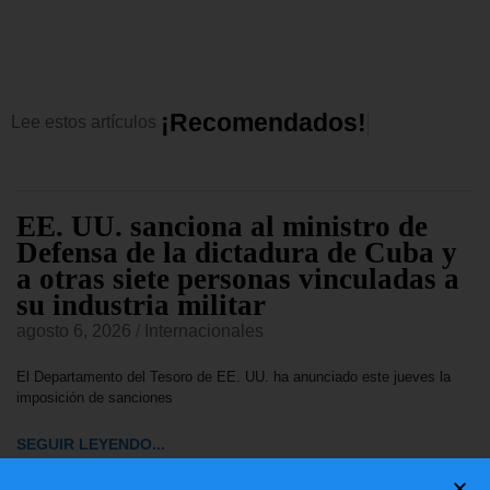
¡
R
e
c
o
m
e
n
d
a
d
o
s
!
Lee
estos
artículos
EE. UU. sanciona al ministro de
Defensa de la dictadura de Cuba y
a otras siete personas vinculadas a
su industria militar
agosto 6, 2026
/
Internacionales
El Departamento del Tesoro de EE. UU. ha anunciado este jueves la
imposición de sanciones
SEGUIR LEYENDO...