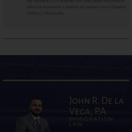
dar ventana a los jóvenes con una visión innovadora
sobre la economía y política de países como Estados
Unidos y Venezuela.
John R. De la
Vega, P.A.
IMMIGRATION
LAW