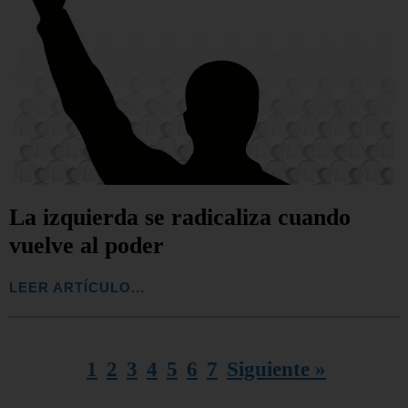
La izquierda se radicaliza cuando
vuelve al poder
LEER ARTÍCULO...
1
2
3
4
5
6
7
Siguiente »