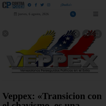
!
a
¡
D
u
é
l
a
l
e
a
q
u
i
e
n
l
e
d
u
e
l
jueves, 6 agosto, 2026
Veppex: «Transicion con
el chavismo, es una