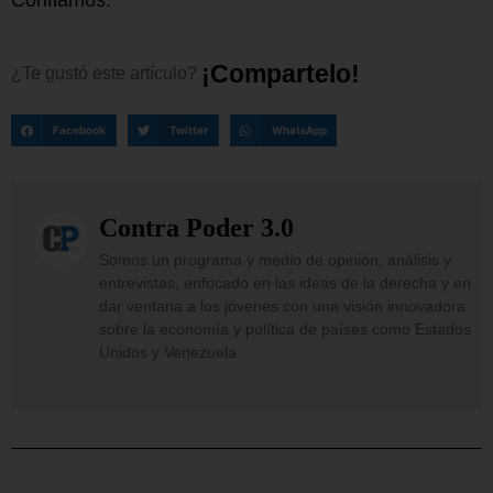
¡
C
o
m
p
a
r
t
e
l
o
!
¿Te
gustó
este
artículo?
Facebook
Twitter
WhatsApp
Contra Poder 3.0
Somos un programa y medio de opinión, análisis y
entrevistas, enfocado en las ideas de la derecha y en
dar ventana a los jóvenes con una visión innovadora
sobre la economía y política de países como Estados
Unidos y Venezuela.