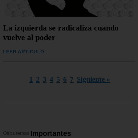
La izquierda se radicaliza cuando
vuelve al poder
LEER ARTÍCULO...
1
2
3
4
5
6
7
Siguiente »
I
m
p
o
r
t
a
n
t
e
s
Otros
temas