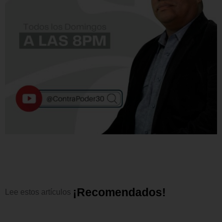
¡
R
e
c
o
m
e
n
d
a
d
o
s
!
Lee
estos
artículos