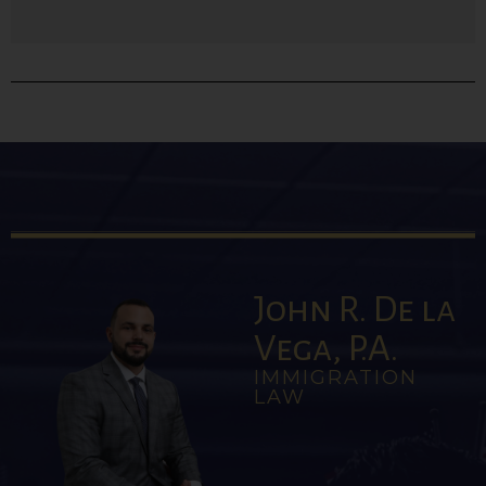
John R. De la
Vega, P.A.
IMMIGRATION
LAW