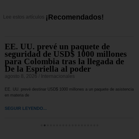
¡
R
e
c
o
m
e
n
d
a
d
o
s
!
Lee
estos
artículos
EE. UU. prevé un paquete de
seguridad de USD$ 1000 millones
para Colombia tras la llegada de
De la Espriella al poder
agosto 8, 2026
/
Internacionales
EE. UU. prevé destinar USD$ 1000 millones a un paquete de asistencia
en materia de
SEGUIR LEYENDO...