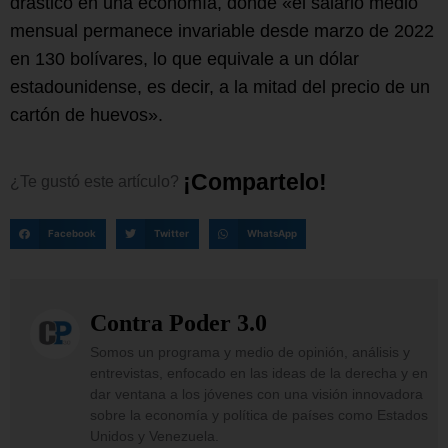
drástico en una economía, donde «el salario medio
mensual permanece invariable desde marzo de 2022
en 130 bolívares, lo que equivale a un dólar
estadounidense, es decir, a la mitad del precio de un
cartón de huevos».
¡
C
o
m
p
a
r
t
e
l
o
!
¿Te
gustó
este
artículo?
Facebook
Twitter
WhatsApp
Contra Poder 3.0
Somos un programa y medio de opinión, análisis y
entrevistas, enfocado en las ideas de la derecha y en
dar ventana a los jóvenes con una visión innovadora
sobre la economía y política de países como Estados
Unidos y Venezuela.