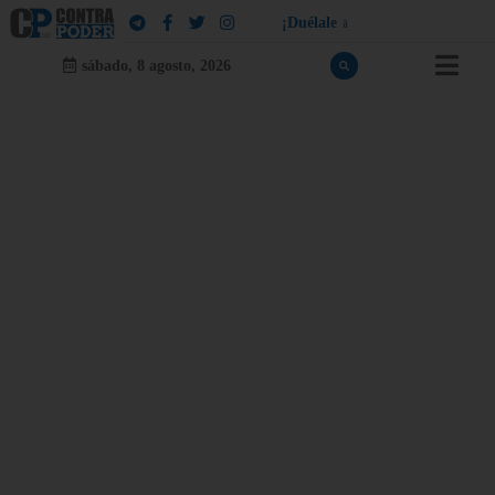
¡
D
u
é
l
a
l
e
a
q
u
i
e
n
l
e
d
u
e
l
a
!
sábado, 8 agosto, 2026