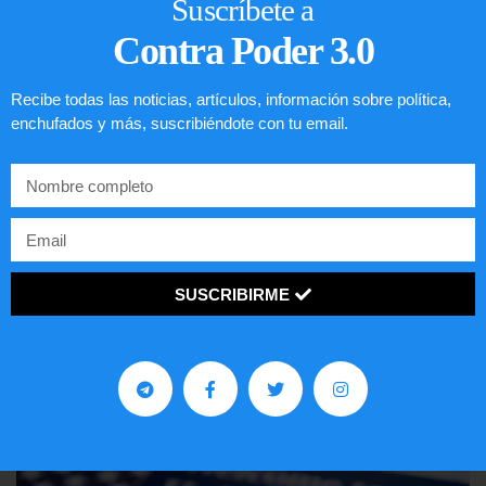
Suscríbete a
Contra Poder 3.0
Recibe todas las noticias, artículos, información sobre política,
enchufados y más, suscribiéndote con tu email.
Comunistas no son bienvenidos en
SUSCRIBIRME
EE.UU.
LEER ARTÍCULO...