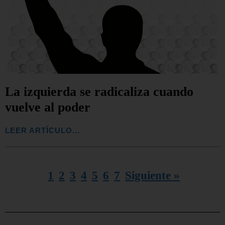
La izquierda se radicaliza cuando
vuelve al poder
LEER ARTÍCULO...
1
2
3
4
5
6
7
Siguiente »