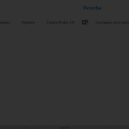
q
a
e
l
a
¡
D
u
é
l
ionales
Opinión
Contra Poder 3.0
Corruptos en la mir