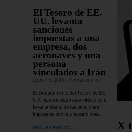
ara
El Tesoro de EE.
EE
jueves
UU. levanta
fu
sanciones
co
io
impuestas a una
Am
s de
empresa, dos
re
sado
aeronaves y una
co
persona
or
vinculados a Irán
onales
agost
agosto 5, 2026
/
Internacionales
 Civiles,
El Ma
ior del
Esta
El Departamento del Tesoro de EE.
bró este
inglé
UU. ha anunciado este miércoles el
rdinaria
llama
levantamiento de las sanciones
impuestas contra una aerolínea,
SEGUI
X 
SEGUIR LEYENDO...