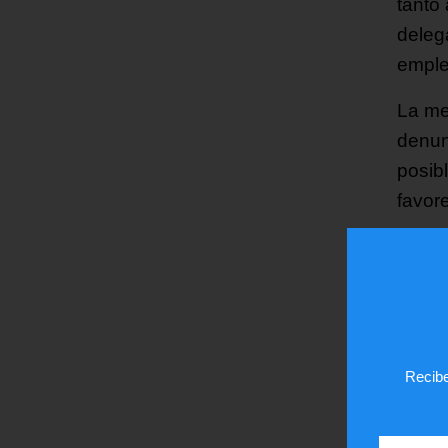
tanto
deleg
emple
La me
denun
posibl
favor
«La i
denun
que h
negac
Fiscal
Recibe
De he
pasada