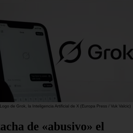
. UU. crea una
Gobernador
erza operativa
ilegítimo de
n 18 países de
Vargas revel
érica para
hay 1.579
forzar la lucha
desaparecidos
ntra el crimen
los terremoto
ganizado
agosto 5, 2026
/
Nacionale
o 5, 2026
/
Internacionales
Caracas. – El ilegítimo go
chavista del estado Vargas,
ndo Sur del Ejército de
este martes que en ese es
dos Unidos (SOUTHCOM, en
costero hay, al menos,
s) ha lanzado este martes la
Logo de Grok, la Inteligencia Artificial de X (Europa Press / Vuk Valcic)
da Fuerza Operativa Conjunta
SEGUIR LEYENDO...
R LEYENDO...
tacha de «abusivo» el