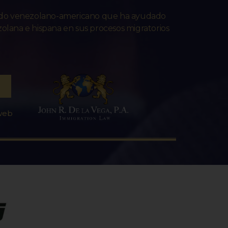
ado venezolano-americano que ha ayudado
lana e hispana en sus procesos migratorios
 web