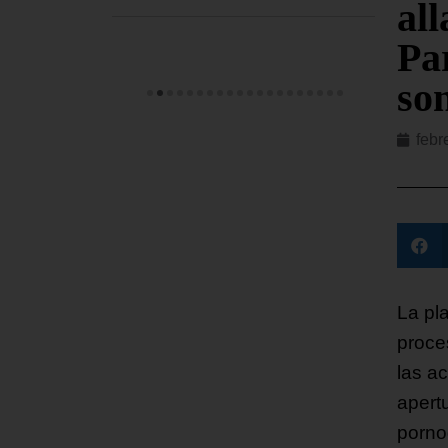
all
Par
so
febr
La pl
proce
las a
apert
porno