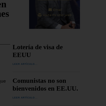
en
Email
nes
Visita mi sitio web
Lotería de visa de
EEUU
LEER ARTÍCULO...
Comunistas no son
que
bienvenidos en EE.UU.
LEER ARTÍCULO...