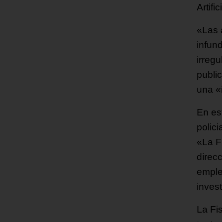
Artifi
«Las 
infun
irreg
publi
una «i
En es
polici
«La Fi
direc
emple
inves
La Fis