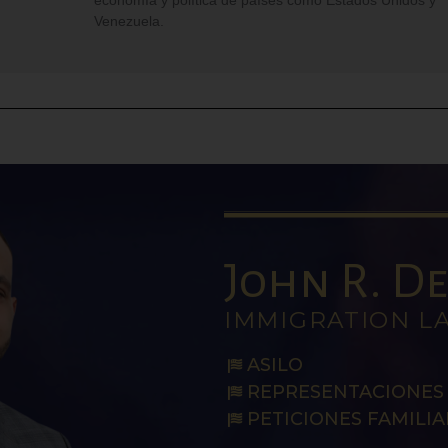
Venezuela.
John R. De 
IMMIGRATION L
ASILO
REPRESENTACIONES 
PETICIONES FAMILIA