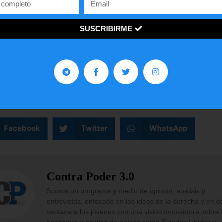
nes sexuales ‘deepfake’ generadas sin consentimie
rok y otros contenidos controvertidos, que Bruselas
SUSCRIBIRME
cha que violan la ley europea de servicios digitales
 en inglés).
¡
C
o
m
p
a
r
t
e
l
o
!
gustó
este
artículo?
Facebook
Twitter
WhatsApp
Contra Poder 3.0
Somos un programa y medio de opinión, análisis y
entrevistas, enfocado en las ideas de la derecha y en d
ventana a los jóvenes con una visión innovadora sobre 
economía y política de países como Estados Unidos y