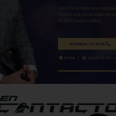
John De la Vega es un abog
mucho a la comunidad venezo
en los Estados Unidos.
AGENDA TU CITA
Email
Visita mi sitio