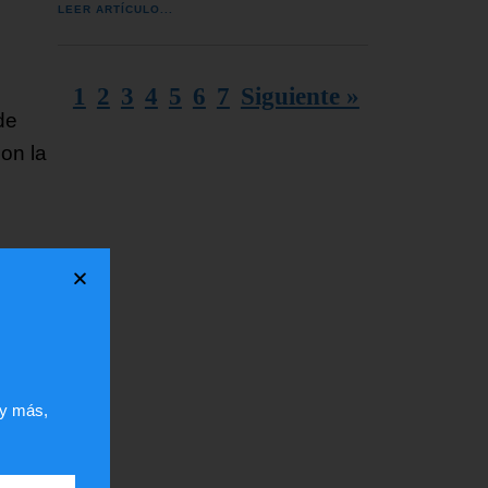
LEER ARTÍCULO...
1
2
3
4
5
6
7
Siguiente »
de
on la
, lo
a
 y más,
a
as