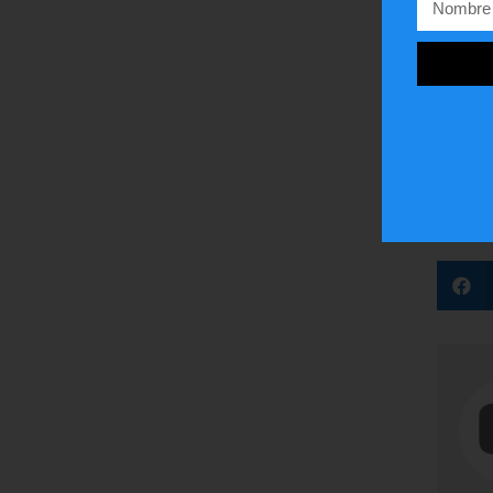
imáge
por G
sospe
(DSA,
¿Te