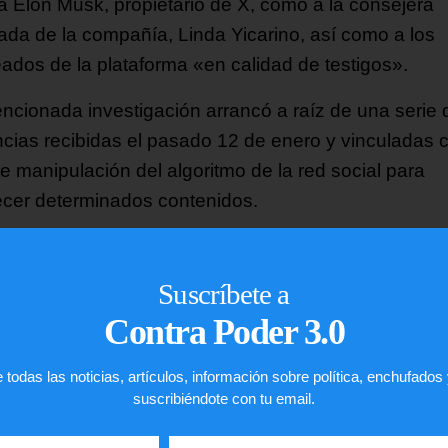
 a Elon Musk, propietario de X, como a la consejera
ada de la compañía, Linda Yicarino, así como a los
ados de la plataforma «en calidad de testigos».
ncionada investigación arrancó a raíz de una serie 
cias recibidas el pasado 12 de enero y vinculadas c
e manipulación del algoritmo de la red social para
ecer determinados contenidos.
nvestigación se amplió tras otras denuncias que
ciaban el funcionamiento de Grok en la plataforma X
Suscríbete a
abía dado lugar a la difusión de contenidos
Contra Poder 3.0
ionistas y ‘deepfakes’ de carácter sexual», señala l
ía francesa.
 todas las noticias, artículos, información sobre política, enchufados
suscribiéndote con tu email.
cho, la propia Comisión Europea anunció la seman
 el inicio de una investigación formal contra X por l