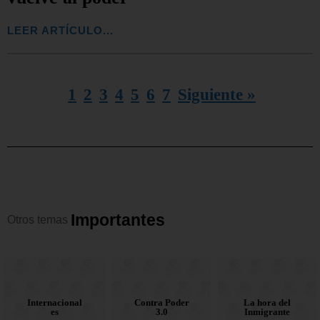
LEER ARTÍCULO...
1
2
3
4
5
6
7
Siguiente »
I
m
p
o
r
t
a
n
t
e
s
Otros
temas
Contra Poder
Corruptos en
Internacional
La hora del
Contra Poder
Corruptos en
Nacionales
Opinión
la mira
3.0
Inmigrante
es
la mira
3.0