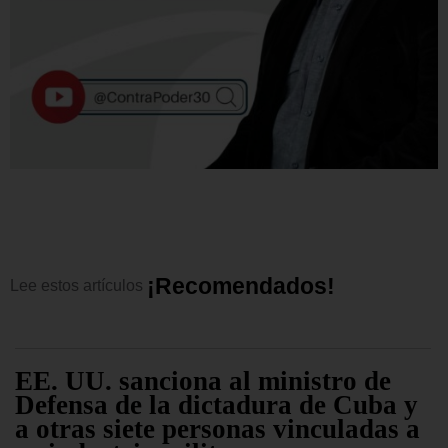
¡
R
e
c
o
m
e
n
d
a
d
o
s
!
Lee
estos
artículos
EE. UU. sanciona al ministro de
Defensa de la dictadura de Cuba y
a otras siete personas vinculadas a