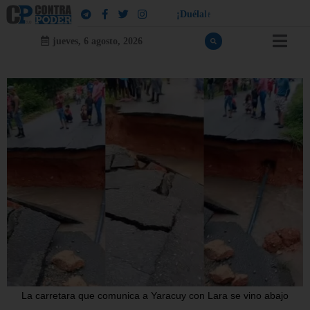
¡
D
u
é
l
a
l
e
a
q
u
i
e
n
l
e
d
u
e
l
a
!
jueves, 6 agosto, 2026
La carretara que comunica a Yaracuy con Lara se vino abajo