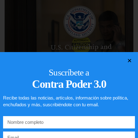
Suscríbete a
Contra Poder 3.0
Comunistas no son bienvenidos en
EE.UU.
Recibe todas las noticias, artículos, información sobre política,
enchufados y más, suscribiéndote con tu email.
LEER ARTÍCULO...