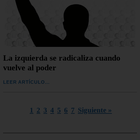
La izquierda se radicaliza cuando
vuelve al poder
LEER ARTÍCULO...
1
2
3
4
5
6
7
Siguiente »