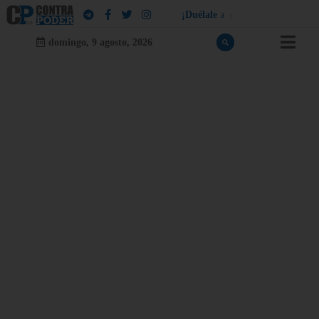
¡
D
u
é
l
a
l
e
a
q
u
i
e
n
l
e
d
u
e
l
a
!
domingo, 9 agosto, 2026