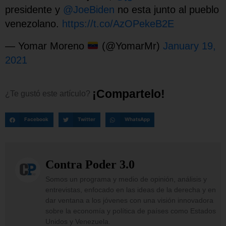
presidente y
@JoeBiden
no esta junto al pueblo
venezolano.
https://t.co/AzOPekeB2E
— Yomar Moreno
(@YomarMr)
January 19,
2021
¡
C
o
m
p
a
r
t
e
l
o
!
¿Te
gustó
este
artículo?
Facebook
Twitter
WhatsApp
Contra Poder 3.0
Somos un programa y medio de opinión, análisis y
entrevistas, enfocado en las ideas de la derecha y en
dar ventana a los jóvenes con una visión innovadora
sobre la economía y política de países como Estados
Unidos y Venezuela.