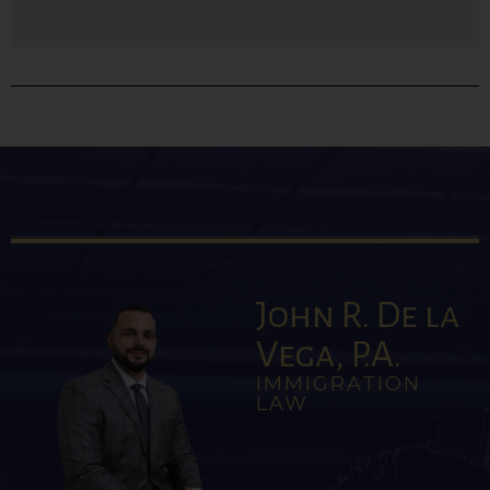
John R. De la
Vega, P.A.
IMMIGRATION
LAW