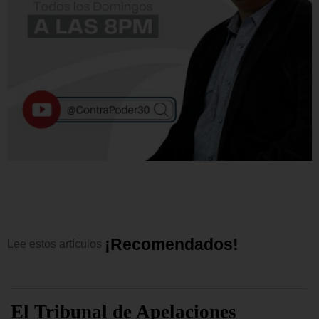
¡
R
e
c
o
m
e
n
d
a
d
o
s
!
Lee
estos
artículos
El Tribunal de Apelaciones