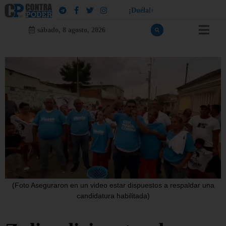
!
a
¡
D
u
é
l
a
l
e
a
q
u
i
e
n
l
e
d
u
e
l
sábado, 8 agosto, 2026
(Foto Aseguraron en un video estar dispuestos a respaldar una
candidatura habilitada)