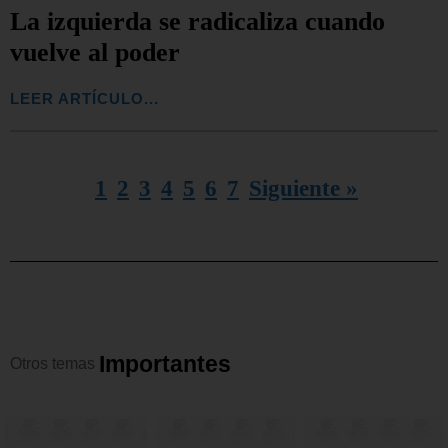
La izquierda se radicaliza cuando
vuelve al poder
LEER ARTÍCULO...
1
2
3
4
5
6
7
Siguiente »
I
m
p
o
r
t
a
n
t
e
s
Otros
temas