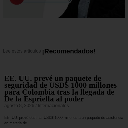
¡
R
e
c
o
m
e
n
d
a
d
o
s
!
Lee
estos
artículos
EE. UU. prevé un paquete de
seguridad de USD$ 1000 millones
para Colombia tras la llegada de
De la Espriella al poder
agosto 8, 2026
/
Internacionales
EE. UU. prevé destinar USD$ 1000 millones a un paquete de asistencia
en materia de