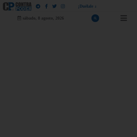
¡
D
u
é
l
a
l
e
a
q
u
i
e
n
l
e
d
u
e
l
a
!
sábado, 8 agosto, 2026