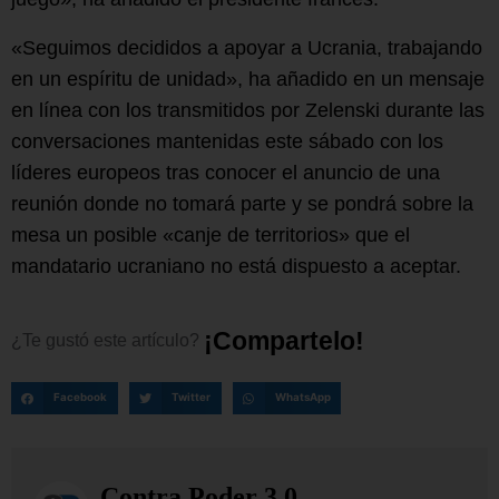
«Seguimos decididos a apoyar a Ucrania, trabajando
en un espíritu de unidad», ha añadido en un mensaje
en línea con los transmitidos por Zelenski durante las
conversaciones mantenidas este sábado con los
líderes europeos tras conocer el anuncio de una
reunión donde no tomará parte y se pondrá sobre la
mesa un posible «canje de territorios» que el
mandatario ucraniano no está dispuesto a aceptar.
¡
C
o
m
p
a
r
t
e
l
o
!
¿Te
gustó
este
artículo?
Facebook
Twitter
WhatsApp
Contra Poder 3.0