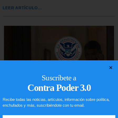
LEER ARTÍCULO...
Suscríbete a
Contra Poder 3.0
Recibe todas las noticias, artículos, información sobre política,
Comunistas no son bienvenidos en
enchufados y más, suscribiéndote con tu email.
EE.UU.