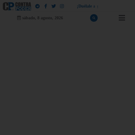
¡
D
u
é
l
a
l
e
a
q
u
i
e
n
l
e
d
u
e
l
a
!
sábado, 8 agosto, 2026