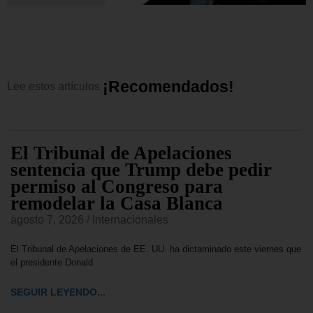
¡
R
e
c
o
m
e
n
d
a
d
o
s
!
Lee
estos
artículos
El Tribunal de Apelaciones
sentencia que Trump debe pedir
permiso al Congreso para
remodelar la Casa Blanca
agosto 7, 2026
/
Internacionales
El Tribunal de Apelaciones de EE. UU. ha dictaminado este viernes que
el presidente Donald
SEGUIR LEYENDO...