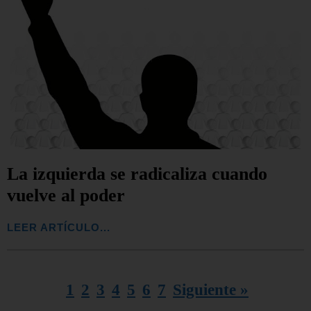
La izquierda se radicaliza cuando
vuelve al poder
LEER ARTÍCULO...
1
2
3
4
5
6
7
Siguiente »