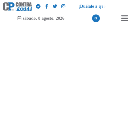
¡
D
u
é
l
a
l
e
a
q
u
i
e
n
l
e
d
u
e
l
a
!
sábado, 8 agosto, 2026