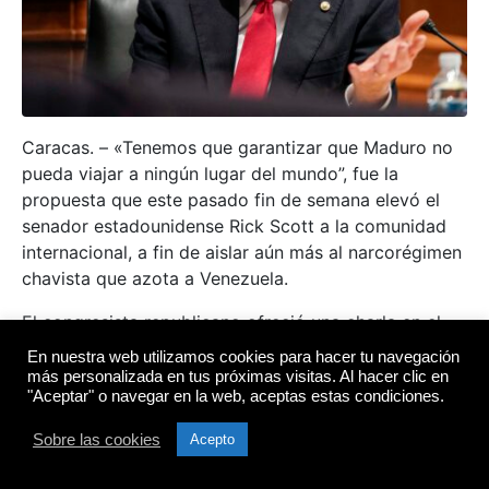
Caracas. – «Tenemos que garantizar que Maduro no
pueda viajar a ningún lugar del mundo”, fue la
propuesta que este pasado fin de semana elevó el
senador estadounidense Rick Scott a la comunidad
internacional, a fin de aislar aún más al narcorégimen
chavista que azota a Venezuela.
El congresista republicano ofreció una charla en el
Instituto de Política de la Escuela Kennedy de
En nuestra web utilizamos cookies para hacer tu navegación
Harvard, en la cual comparó la situación en
más personalizada en tus próximas visitas. Al hacer clic en
"Aceptar" o navegar en la web, aceptas estas condiciones.
Venezuela con el apartheid en Sudáfrica, destacando
la necesidad de un rechazo global para presionar un
Sobre las cookies
Acepto
cambio.