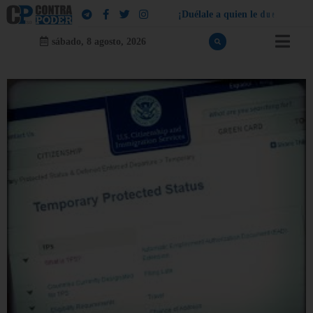
¡
D
u
é
l
a
l
e
a
q
u
i
e
n
l
e
d
u
e
l
a
!
sábado, 8 agosto, 2026