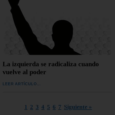
La izquierda se radicaliza cuando
vuelve al poder
LEER ARTÍCULO...
1
2
3
4
5
6
7
Siguiente »