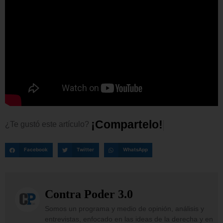
¡
C
o
m
p
a
r
t
e
l
o
!
¿Te
gustó
este
artículo?
Facebook
Twitter
WhatsApp
Contra Poder 3.0
Somos un programa y medio de opinión, análisis y
entrevistas, enfocado en las ideas de la derecha y en