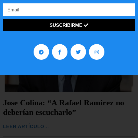
SUSCRIBIRME
Jose Colina: “A Rafael Ramírez no
deberían escucharlo”
LEER ARTÍCULO...