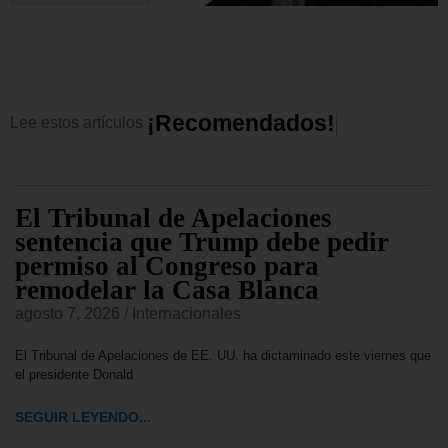
¡
R
e
c
o
m
e
n
d
a
d
o
s
!
Lee
estos
artículos
El Tribunal de Apelaciones
sentencia que Trump debe pedir
permiso al Congreso para
remodelar la Casa Blanca
agosto 7, 2026
/
Internacionales
El Tribunal de Apelaciones de EE. UU. ha dictaminado este viernes que
el presidente Donald
SEGUIR LEYENDO...