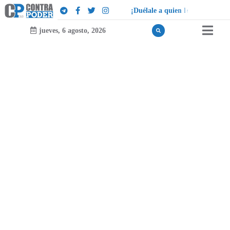
¡
D
u
é
l
a
l
e
a
q
u
i
e
n
l
e
d
u
e
l
a
!
jueves, 6 agosto, 2026