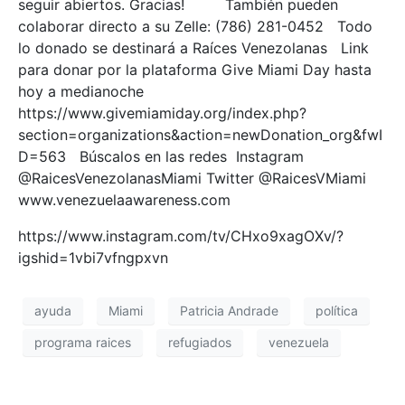
seguir abiertos. Gracias! También pueden
colaborar directo a su Zelle: (786) 281-0452 Todo
lo donado se destinará a Raíces Venezolanas Link
para donar por la plataforma Give Miami Day hasta
hoy a medianoche
https://www.givemiamiday.org/index.php?
section=organizations&action=newDonation_org&fwI
D=563 Búscalos en las redes Instagram
@RaicesVenezolanasMiami Twitter @RaicesVMiami
www.venezuelaawareness.com
https://www.instagram.com/tv/CHxo9xagOXv/?
igshid=1vbi7vfngpxvn
ayuda
Miami
Patricia Andrade
política
programa raices
refugiados
venezuela