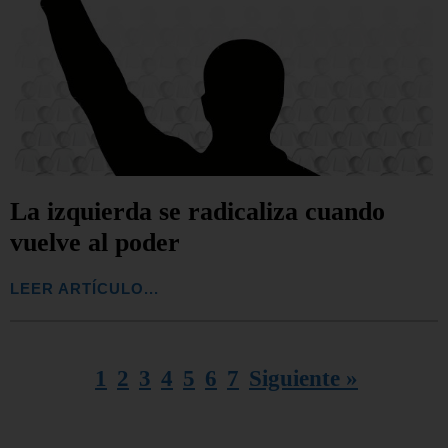
La izquierda se radicaliza cuando
vuelve al poder
LEER ARTÍCULO...
1
2
3
4
5
6
7
Siguiente »