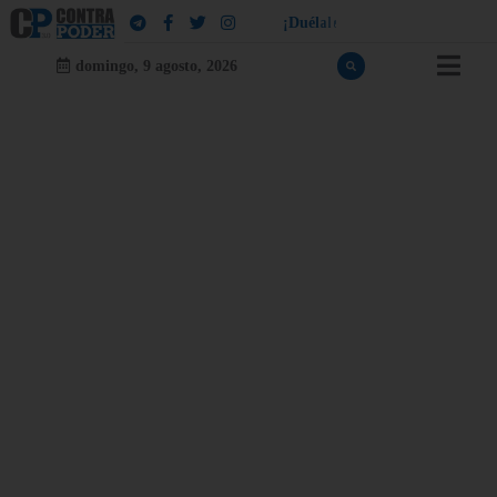
¡
D
u
é
l
a
l
e
a
q
u
i
e
n
l
e
d
u
e
l
a
!
domingo, 9 agosto, 2026