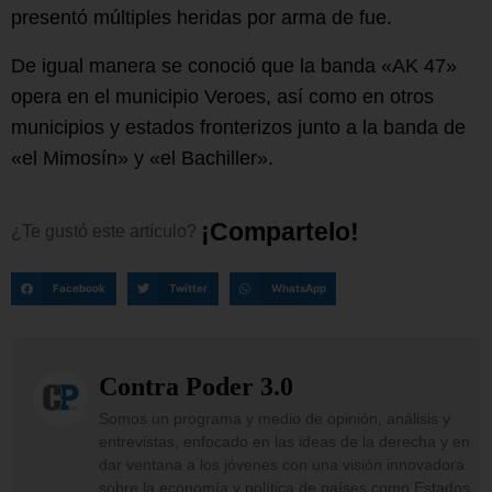
presentó múltiples heridas por arma de fue.
De igual manera se conoció que la banda «AK 47»
opera en el municipio Veroes, así como en otros
municipios y estados fronterizos junto a la banda de
«el Mimosín» y «el Bachiller».
¡
C
o
m
p
a
r
t
e
l
o
!
¿Te
gustó
este
artículo?
Facebook
Twitter
WhatsApp
Contra Poder 3.0
Somos un programa y medio de opinión, análisis y
entrevistas, enfocado en las ideas de la derecha y en
dar ventana a los jóvenes con una visión innovadora
sobre la economía y política de países como Estados