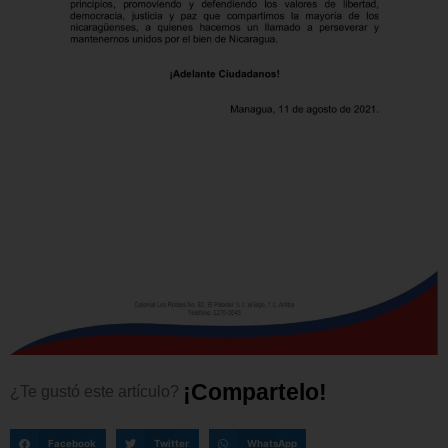
¡
C
o
m
p
a
r
t
e
l
o
!
¿Te
gustó
este
artículo?
Facebook
Twitter
WhatsApp