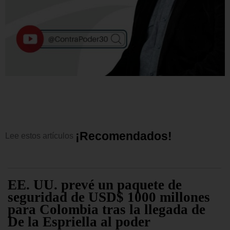
¡
R
e
c
o
m
e
n
d
a
d
o
s
!
Lee
estos
artículos
EE. UU. prevé un paquete de
seguridad de USD$ 1000 millones
para Colombia tras la llegada de
De la Espriella al poder