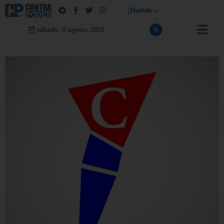
¡
D
u
é
l
a
l
e
a
q
u
i
e
n
l
e
d
u
e
l
a
!
sábado, 8 agosto, 2026