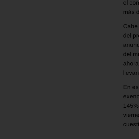
el co
más d
Cabe 
del p
anunc
del m
ahora
lleva
En es
exenc
145%,
viern
cuest