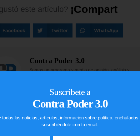
¡
C
o
m
p
a
r
t
e
l
o
!
gustó
este
artículo?
Facebook
Twitter
WhatsApp
Contra Poder 3.0
Somos un programa y medio de opinión, análisis y
entrevistas, enfocado en las ideas de la derecha y en d
ventana a los jóvenes con una visión innovadora sobre 
Suscríbete a
economía y política de países como Estados Unidos y
Venezuela.
Contra Poder 3.0
 todas las noticias, artículos, información sobre política, enchufados
suscribiéndote con tu email.