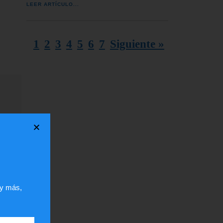
LEER ARTÍCULO...
1
2
3
4
5
6
7
Siguiente »
ar
la
 y más,