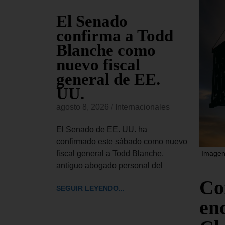
e
El Senado
EE
ia que
confirma a Todd
pa
e
Blanche como
se
dre se
nuevo fiscal
US
o «a
general de EE.
mi
 más
UU.
Co
ll
agosto 8, 2026
/
Internacionales
Es
onales
El Senado de EE. UU. ha
agost
confirmado este sábado como nuevo
 padece el
fiscal general a Todd Blanche,
Imagen 
 Joe Biden,
EE. U
antiguo abogado personal del
huesos «y
millo
Co
en ma
SEGUIR LEYENDO...
recie
enc
SEGUI