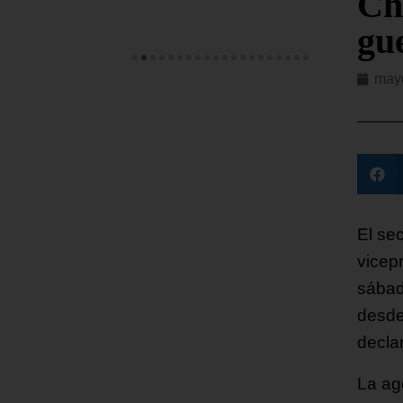
Ch
gu
may
El sec
vicep
sábad
desde
decla
La ag