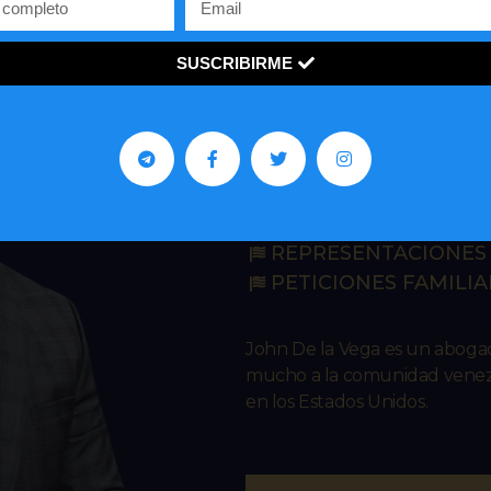
SUSCRIBIRME
John R. De 
IMMIGRATION L
ASILO
REPRESENTACIONES 
PETICIONES FAMILIA
John De la Vega es un abog
mucho a la comunidad venezo
en los Estados Unidos.