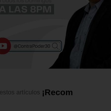
¡
R
e
c
o
m
e
n
d
a
d
o
s
!
estos
artículos