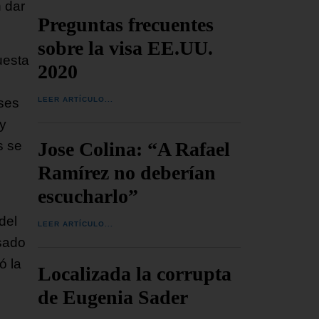
 dar
Preguntas frecuentes
sobre la visa EE.UU.
uesta
2020
LEER ARTÍCULO...
íses
 y
Jose Colina: “A Rafael
s se
Ramírez no deberían
escucharlo”
del
LEER ARTÍCULO...
sado
ó la
Localizada la corrupta
de Eugenia Sader