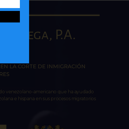
la Vega, P.A.
AW
EN LA CORTE DE INMIGRACIÓN
RES
ado venezolano-americano que ha ayudado
lana e hispana en sus procesos migratorios