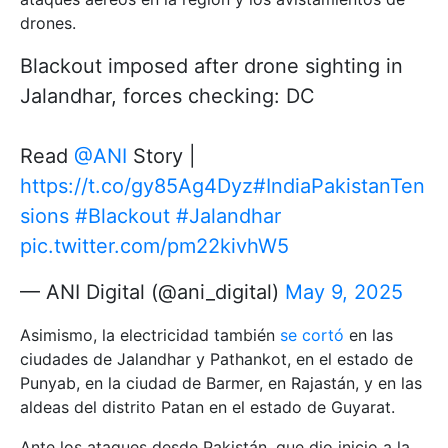
drones.
Blackout imposed after drone sighting in
Jalandhar, forces checking: DC
Read
@ANI
Story |
https://t.co/gy85Ag4Dyz
#IndiaPakistanTen
sions
#Blackout
#Jalandhar
pic.twitter.com/pm22kivhW5
— ANI Digital (@ani_digital)
May 9, 2025
Asimismo, la electricidad también
se cortó
en las
ciudades de Jalandhar y Pathankot, en el estado de
Punyab, en la ciudad de Barmer, en Rajastán, y en las
aldeas del distrito Patan en el estado de Guyarat.
Ante los ataques desde Pakistán, que dio inicio a la