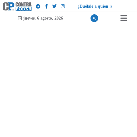
¡
D
u
é
l
a
l
e
a
q
u
i
e
n
l
e
d
u
e
l
a
!
jueves, 6 agosto, 2026