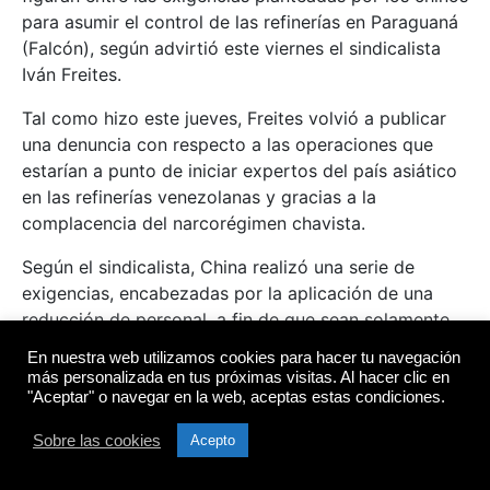
para asumir el control de las refinerías en Paraguaná
(Falcón), según advirtió este viernes el sindicalista
Iván Freites.
Tal como hizo este jueves, Freites volvió a publicar
una denuncia con respecto a las operaciones que
estarían a punto de iniciar expertos del país asiático
en las refinerías venezolanas y gracias a la
complacencia del narcorégimen chavista.
Según el sindicalista, China realizó una serie de
exigencias, encabezadas por la aplicación de una
reducción de personal, a fin de que sean solamente
trabajadores chinos los que operen en las
En nuestra web utilizamos cookies para hacer tu navegación
instalaciones.
más personalizada en tus próximas visitas. Al hacer clic en
"Aceptar" o navegar en la web, aceptas estas condiciones.
«No quieren a los consejos comunales metidos en las
decisiones ni en negocios como las estaciones de
Sobre las cookies
Acepto
servicio, cuyo manejo en manos chinas también se