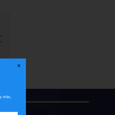
ar
la
 y más,