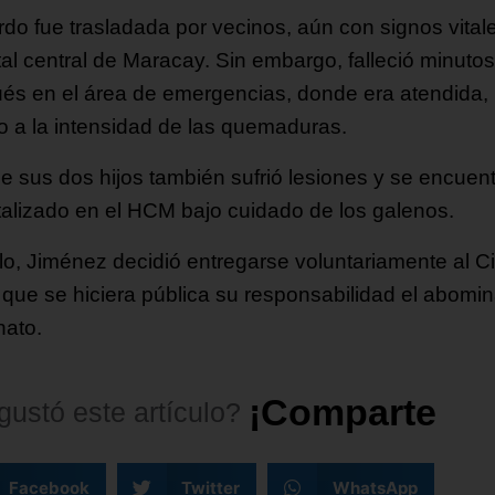
rdo fue trasladada por vecinos, aún con signos vitale
tal central de Maracay. Sin embargo, falleció minutos
és en el área de emergencias, donde era atendida,
o a la intensidad de las quemaduras.
e sus dos hijos también sufrió lesiones y se encuen
talizado en el HCM bajo cuidado de los galenos.
llo, Jiménez decidió entregarse voluntariamente al C
 que se hiciera pública su responsabilidad el abomi
nato.
¡
C
o
m
p
a
r
t
e
l
o
!
gustó
este
artículo?
Facebook
Twitter
WhatsApp