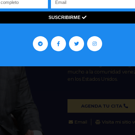
John R. De 
IMMIGRATION L
SUSCRIBIRME
ASILO
REPRESENTACIONES 
PETICIONES FAMILIA
John De la Vega es un abog
mucho a la comunidad venezo
en los Estados Unidos.
AGENDA TU CITA
Email
Visita mi sitio