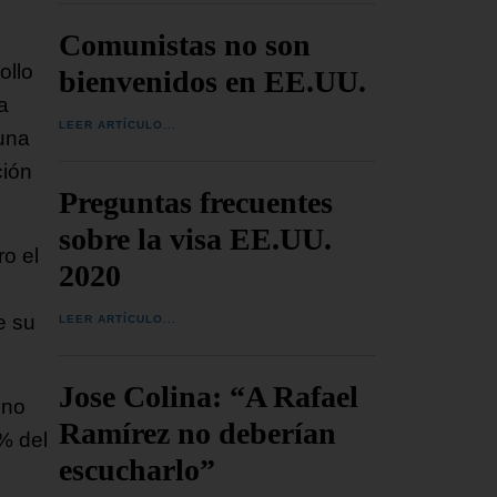
Comunistas no son
ollo
bienvenidos en EE.UU.
a
LEER ARTÍCULO...
 una
ción
Preguntas frecuentes
sobre la visa EE.UU.
ro el
2020
e su
LEER ARTÍCULO...
Jose Colina: “A Rafael
 no
Ramírez no deberían
% del
escucharlo”