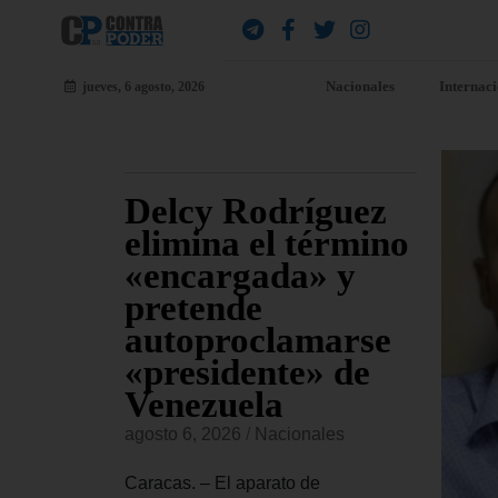
Nacionales
Internac
jueves, 6 agosto, 2026
Delcy Rodríguez
Co
ven
elimina el término
pr
ro de
«encargada» y
fal
pretende
Ca
autoproclamarse
ve
«presidente» de
se
es
Venezuela
agost
delo de 21
agosto 6, 2026
/
Nacionales
ces, fue
Carac
ado martes
estad
Caracas. – El aparato de