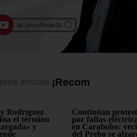
¡
R
e
c
o
m
e
n
d
a
d
o
s
!
estos
artículos
cy Rodríguez
Continúan protes
ina el término
por fallas eléctric
cargada» y
en Carabobo: vec
ende
del Prebo se alza