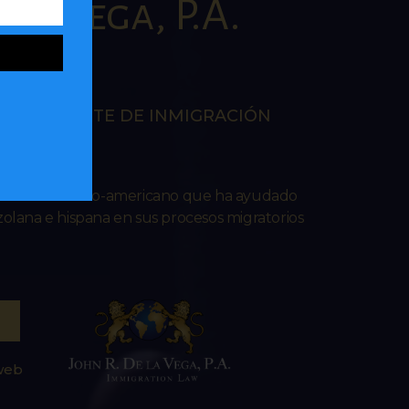
la Vega, P.A.
AW
EN LA CORTE DE INMIGRACIÓN
RES
ado venezolano-americano que ha ayudado
lana e hispana en sus procesos migratorios
 web