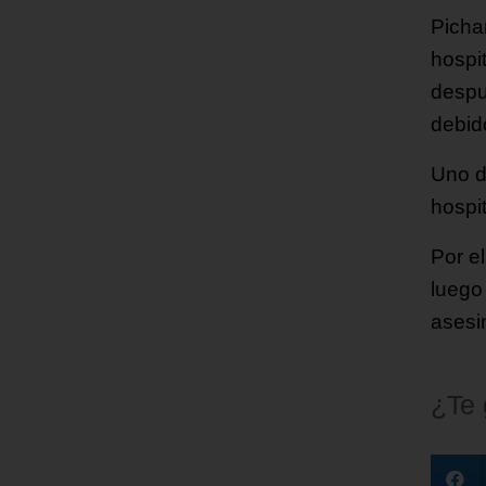
Picha
hospi
despu
debid
Uno d
hospi
Por e
luego
asesi
¿Te