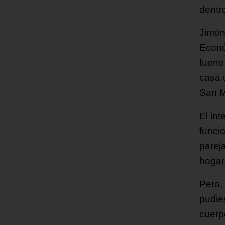
dentr
Jimén
Econó
fuert
casa 
San M
El in
funci
pareja
hogar
Pero,
pudie
cuerp