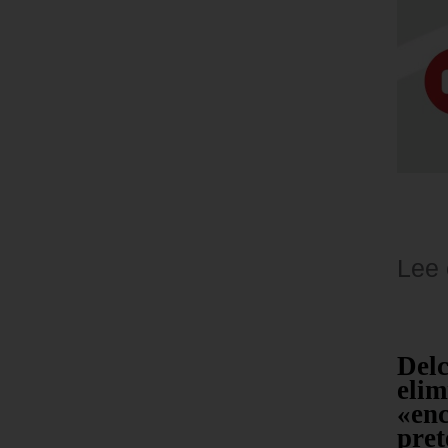
Lee
lart:
Encontraron muerta
Del
 UU.
a joven modelo
elim
ue el
dentro de su casa en
«en
 en
Maturín
pret