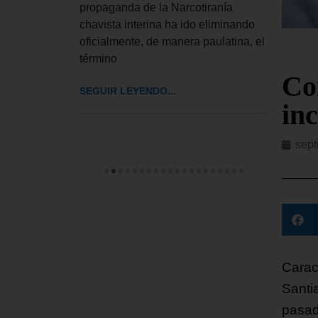
la cap
propaganda de la Narcotiranía
el te
chavista interina ha ido eliminando
oficialmente, de manera paulatina, el
SEGUI
término
Co
SEGUIR LEYENDO...
in
sept
Carac
Santi
pasad