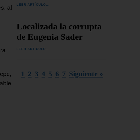
LEER ARTÍCULO...
s, al
Localizada la corrupta
de Eugenia Sader
tra
LEER ARTÍCULO...
1
2
3
4
5
6
7
Siguiente »
icpc,
nable