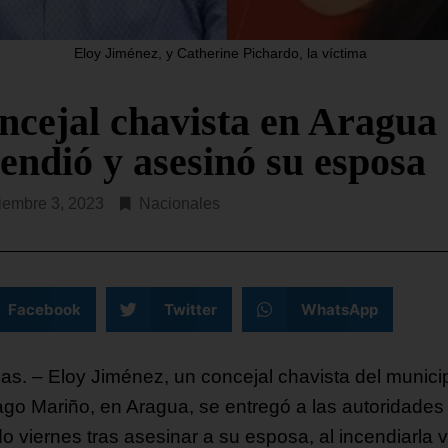
ital de la entidad, Valencia, por
2015, que preside Dinorah 
ma de
aterrizó en la tarde de
Eloy Jiménez, y Catherine Pichardo, la víctima
R LEYENDO...
SEGUIR LEYENDO...
ncejal chavista en Aragua
cendió y asesinó su esposa
iembre 3, 2023
Nacionales
Facebook
Twitter
WhatsApp
as. – Eloy Jiménez, un concejal chavista del munici
ago Mariño, en Aragua, se entregó a las autoridades
o viernes tras asesinar a su esposa, al incendiarla v