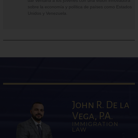
dar ventana a los jóvenes con una visión innovadora
sobre la economía y política de países como Estados
Unidos y Venezuela.
John R. De la
Vega, P.A.
IMMIGRATION
LAW