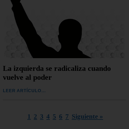
La izquierda se radicaliza cuando
vuelve al poder
LEER ARTÍCULO...
1
2
3
4
5
6
7
Siguiente »