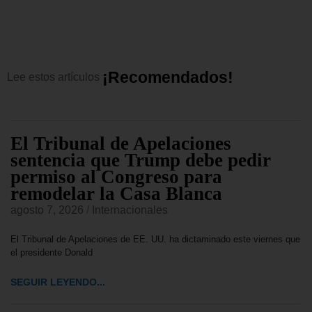
¡
R
e
c
o
m
e
n
d
a
d
o
s
!
Lee
estos
artículos
El Tribunal de Apelaciones
sentencia que Trump debe pedir
permiso al Congreso para
remodelar la Casa Blanca
agosto 7, 2026
/
Internacionales
El Tribunal de Apelaciones de EE. UU. ha dictaminado este viernes que
el presidente Donald
SEGUIR LEYENDO...