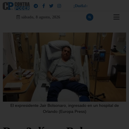
¡
D
u
é
l
a
l
e
a
q
u
i
e
n
l
e
d
u
e
l
a
!
sábado, 8 agosto, 2026
El expresidente Jair Bolsonaro, ingresado en un hospital de
Orlando (Europa Press)